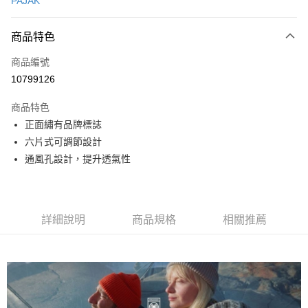
PAJAK
信用卡分期付款
3 期 0 利率 每期
NT$246
21家銀行
商品特色
合作金庫商業銀行
第一商業銀行
超商取貨付款
商品編號
華南商業銀行
彰化商業銀行
10799126
LINE Pay
上海商業儲蓄銀行
台北富邦商業銀行
國泰世華商業銀行
兆豐國際商業銀行
商品特色
Apple Pay
臺灣中小企業銀行
台中商業銀行
正面繡有品牌標誌
匯豐（台灣）商業銀行
華泰商業銀行
ATM付款
六片式可調節設計
聯邦商業銀行
遠東國際商業銀行
元大商業銀行
永豐商業銀行
通風孔設計，提升透氣性
運送方式
玉山商業銀行
星展（台灣）商業銀行
台新國際商業銀行
中國信託商業銀行
全家取貨付款
台灣樂天信用卡公司
每筆NT$60，滿NT$490(含以上)免運費
詳細說明
商品規格
相關推薦
付款後全家取貨
每筆NT$60，滿NT$490(含以上)免運費
7-11取貨付款
每筆NT$60，滿NT$490(含以上)免運費