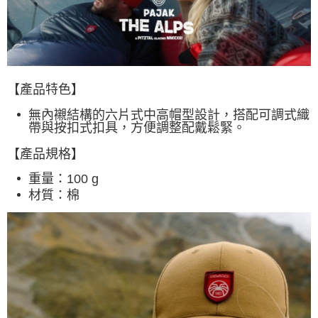
付款後7-11取貨
每筆NT$60，滿NT$490(含以上)免運費
宅配
每筆NT$80，滿NT$490(含以上)免運費
【產品特色】
離島宅配
無內襯結構的六片式中高帽型設計，搭配可調式織
帶與按扣式扣具，方便調整配戴鬆緊。
每筆NT$80，滿NT$490(含以上)免運費
【產品規格】
付款後門市自取
免運費
重量：100 g
材質：棉