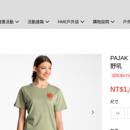
優惠活動
活動速報
HME戶外誌
購物說明
戶
PAJA
野吼
超取滿NT$
NT$1,
尺寸
M