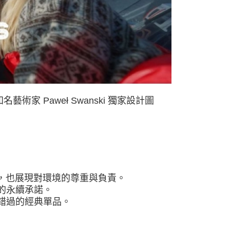
0，滿NT$490(含以上)免運費
市自取
名藝術家 Paweł Swanski 獨家設計圖
，也展現對環境的尊重與負責。
中的永續承諾。
可錯過的經典單品。