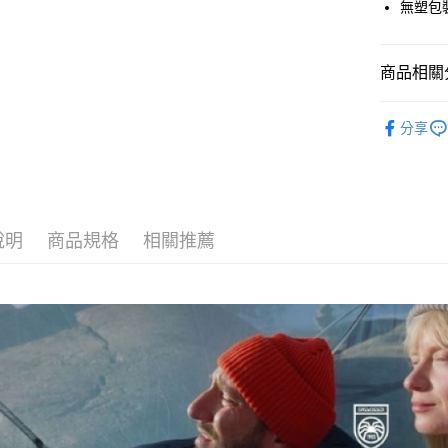
ATM付款
無塑包
聯邦商
元大商
玉山商
運送方式
商品相關分
台新國
台灣樂
全家取貨
戶外機能
分享
每筆NT$6
付款後全
每筆NT$6
7-11取貨
說明
商品規格
相關推薦
每筆NT$6
付款後7-1
每筆NT$6
宅配
每筆NT$8
離島宅配