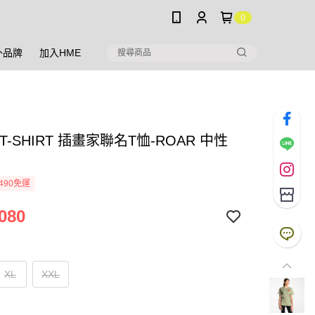
0
外品牌
加入HME
K T-SHIRT 插畫家聯名T恤-ROAR 中性
490免運
080
XL
XXL