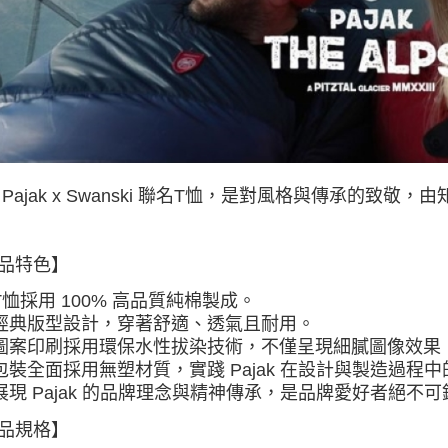
每筆NT$8
付款後門
免運費
Pajak x Swanski 聯名T恤，是對風格與傳承的致敬，由知
品特色】
T恤採用 100% 高品質純棉製成。
經典版型設計，穿著舒適、透氣且耐用
。
圖案印刷採用環保水性拔染技術，不僅呈現細膩圖像效果
包裝全面採用無塑材質，實踐 Pajak 在設計與製造過程
展現 Pajak 的品牌理念與精神傳承，是品牌愛好者絕不
品規格】