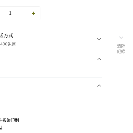
送方式
490免運
清除
紀錄
次付款
期付款
0 利率 每期
NT$360
21家銀行
庫商業銀行
第一商業銀行
付款
業銀行
彰化商業銀行
業儲蓄銀行
台北富邦商業銀行
華商業銀行
兆豐國際商業銀行
性拔染印刷
小企業銀行
台中商業銀行
型
台灣）商業銀行
華泰商業銀行