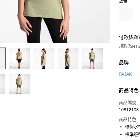
數量
付款與運
超取滿NT$
付款方式
品牌
信用卡一
PAJAK
信用卡分
商品特色
3 期 
商品編號
合作金
超商取貨
10812103
華南商
LINE Pay
上海商
商品特色
國泰世
環保水
Apple Pay
臺灣中
標準版
匯豐（