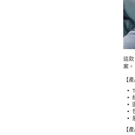
這款 
案。
【產
【產