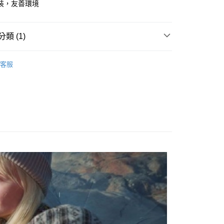
裝，友善環境
業銀行
遠東國際商業銀行
業銀行
永豐商業銀行
業銀行
星展（台灣）商業銀行
類 (1)
際商業銀行
中國信託商業銀行
天信用卡公司
付款
服飾
男｜排汗短袖上衣
客服
0，滿NT$490(含以上)免運費
家取貨
0，滿NT$490(含以上)免運費
付款
0，滿NT$490(含以上)免運費
1取貨
0，滿NT$490(含以上)免運費
0，滿NT$490(含以上)免運費