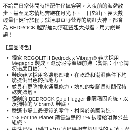
不論是日常休閒時搭配牛仔褲穿著，入夜前的海灘散
步、甚至是忘情地奔跑在月光下、一日郊山、長天數
輕量化健行旅程；就連單車野營界的網紅大神，都會
為 BEDROCK 越野運動涼鞋豎起大拇指，用力說聲
讚！
【產品特色】
獨家 REGOLITH Bedrock x Vibram® 鞋底採用
Megagrip 製成，濕滑泥濘纏繞前進（警語：小心請
勿過度自信）。
鞋床鞋底採用多邊形凹槽，在乾燥和潮濕條件下均
能提供出色的抓地力，
並具有更強排水通風能力，讓您的雙腳長時間保持
乾爽透氣。
獨創的 BEDROCK Sole Hugger 側翼穩固系統，以
及獨特的 Vibram® 鞋底，
嚴選市場上最優質的零件、材料於美國製造。
1% For the Planet 銷售盈餘的 1% 捐贈給環保公益
組織。
中性尺碼（例如 9/10 號尺碼相當於男性的 9 號，女