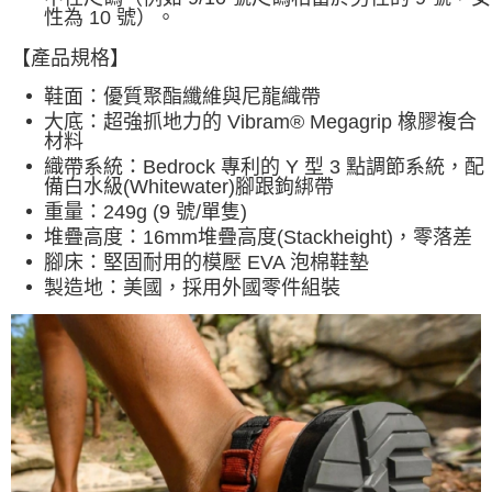
性為 10 號）。
【產品規格】
鞋面：優質聚酯纖維與尼龍織帶
大底：超強抓地力的 Vibram® Megagrip 橡膠複合
材料
織帶系統：Bedrock 專利的 Y 型 3 點調節系統，配
備白水級(Whitewater)腳跟鉤綁帶
重量：249g (9 號/單隻)
堆疊高度：16mm堆疊高度(Stackheight)，零落差
腳床：堅固耐用的模壓 EVA 泡棉鞋墊
製造地：美國，採用外國零件組裝