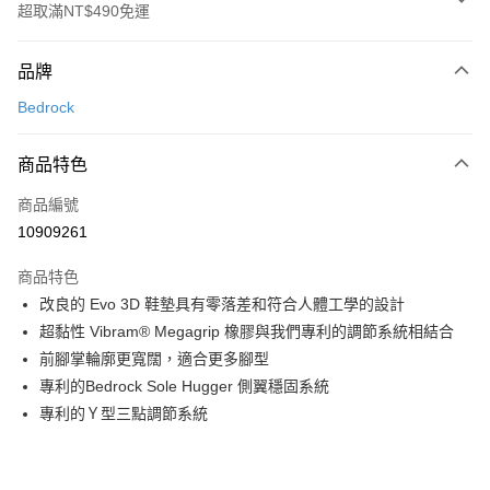
超取滿NT$490免運
付款方式
品牌
信用卡一次付款
Bedrock
信用卡分期付款
3 期 0 利率 每期
NT$1,770
21家銀行
商品特色
合作金庫商業銀行
第一商業銀行
超商取貨付款
商品編號
華南商業銀行
彰化商業銀行
10909261
LINE Pay
上海商業儲蓄銀行
台北富邦商業銀行
國泰世華商業銀行
兆豐國際商業銀行
商品特色
Apple Pay
臺灣中小企業銀行
台中商業銀行
改良的 Evo 3D 鞋墊具有零落差和符合人體工學的設計
匯豐（台灣）商業銀行
華泰商業銀行
ATM付款
超黏性 Vibram® Megagrip 橡膠與我們專利的調節系統相結合
聯邦商業銀行
遠東國際商業銀行
元大商業銀行
永豐商業銀行
前腳掌輪廓更寬闊，適合更多腳型
運送方式
玉山商業銀行
星展（台灣）商業銀行
專利的Bedrock Sole Hugger 側翼穩固系統
台新國際商業銀行
中國信託商業銀行
全家取貨付款
專利的Ｙ型三點調節系統
台灣樂天信用卡公司
每筆NT$60，滿NT$490(含以上)免運費
付款後全家取貨