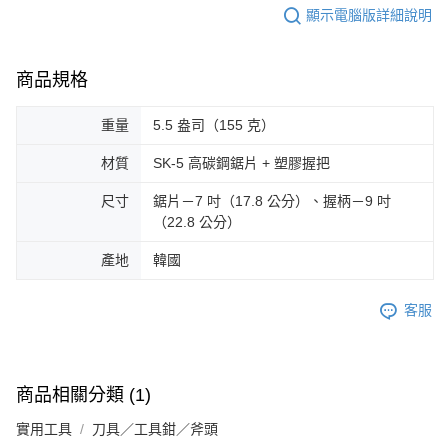
顯示電腦版詳細說明
商品規格
重量
5.5 盎司（155 克）
材質
SK-5 高碳鋼鋸片 + 塑膠握把
尺寸
鋸片－7 吋（17.8 公分）、握柄－9 吋
（22.8 公分）
產地
韓國
客服
商品相關分類 (1)
實用工具
刀具／工具鉗／斧頭