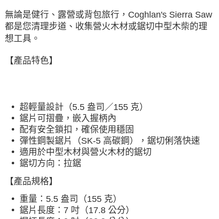
宅配
無論是健行、露營或背包旅行，Coghlan's Sierra Saw
每筆NT$80，滿NT$490(含以上)免運費
都是您清理步道、收集營火木材或鋸切中型木柴的理
離島宅配
想工具。
每筆NT$80，滿NT$490(含以上)免運費
【產品特色】
付款後門市自取
免運費
超輕量設計（5.5 盎司／155 克）
鋸片可摺疊，嵌入握柄內
配有安全鎖扣，確保使用穩固
彈性鋼製鋸片（SK-5 高碳鋼），鋸切俐落快速
適用於中型木材與營火木材的鋸切
鋸切方向：拉鋸
【產品規格】
重量：5.5 盎司（155 克）
鋸片長度：7 吋（17.8 公分）