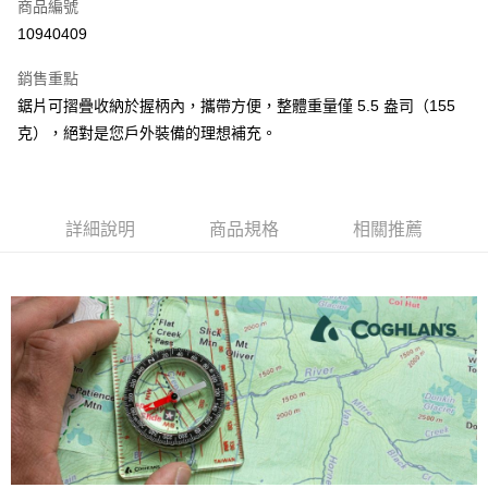
超商取貨付款
商品編號
華南商業銀行
彰化商業銀行
10940409
LINE Pay
上海商業儲蓄銀行
台北富邦商業銀行
國泰世華商業銀行
兆豐國際商業銀行
銷售重點
Apple Pay
臺灣中小企業銀行
台中商業銀行
鋸片可摺疊收納於握柄內，攜帶方便，整體重量僅 5.5 盎司（155
匯豐（台灣）商業銀行
華泰商業銀行
ATM付款
克），絕對是您戶外裝備的理想補充。
聯邦商業銀行
遠東國際商業銀行
元大商業銀行
永豐商業銀行
運送方式
玉山商業銀行
星展（台灣）商業銀行
台新國際商業銀行
中國信託商業銀行
全家取貨付款
台灣樂天信用卡公司
詳細說明
商品規格
相關推薦
每筆NT$60，滿NT$490(含以上)免運費
付款後全家取貨
每筆NT$60，滿NT$490(含以上)免運費
7-11取貨付款
每筆NT$60，滿NT$490(含以上)免運費
付款後7-11取貨
每筆NT$60，滿NT$490(含以上)免運費