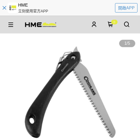
HME
開啟APP
立刻使用官方APP
0
1
/
5