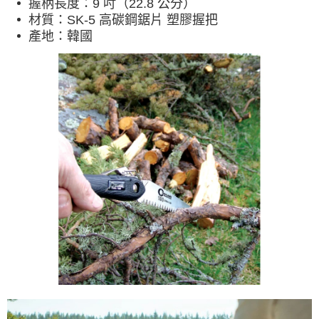
握柄長度：9 吋（22.8 公分）
材質：SK-5 高碳鋼鋸片 塑膠握把
產地：韓國