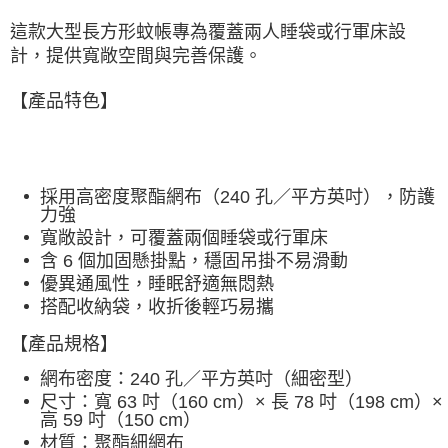
宅配
這款大型長方形蚊帳專為覆蓋兩人睡袋或行軍床設
每筆NT$80，滿NT$490(含以上)免運費
計，提供寬敞空間與完善保護。
離島宅配
每筆NT$80，滿NT$490(含以上)免運費
【產品特色】
付款後門市自取
免運費
採用高密度聚酯網布（240 孔／平方英吋），防護
力強
寬敞設計，可覆蓋兩個睡袋或行軍床
含 6 個加固懸掛點，穩固吊掛不易滑動
優異通風性，睡眠舒適無悶熱
搭配收納袋，收折後輕巧易攜
【產品規格】
網布密度：240 孔／平方英吋（細密型）
尺寸：寬 63 吋（160 cm）× 長 78 吋（198 cm）×
高 59 吋（150 cm）
材質：聚酯細網布