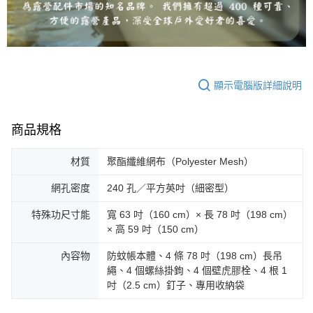
顯示電腦版詳細說明
商品規格
材質
聚酯纖維網布（Polyester Mesh）
網孔密度
240 孔／平方英吋（細密型）
特殊功尺寸能
寬 63 吋（160 cm）× 長 78 吋（198 cm）
× 高 59 吋（150 cm）
內容物
防蚊帳本體、4 條 78 吋（198 cm）長吊
繩、4 個螺絲掛鉤、4 個壁虎膠栓、4 根 1
吋（2.5 cm）釘子、專用收納袋