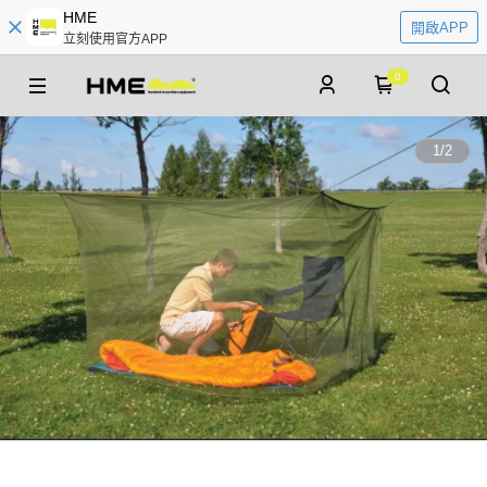
HME
開啟APP
立刻使用官方APP
0
1
/
2