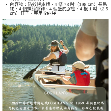
內容物：
防蚊帳本體、4 條 78 吋（198 cm）長吊
繩、4 個螺絲掛鉤、4 個壁虎膠栓、4 根 1 吋（2.5
cm）釘子、專用收納袋