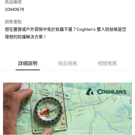
超商取貨付款
商品編號
華南商業銀行
彰化商業銀行
10940678
LINE Pay
上海商業儲蓄銀行
台北富邦商業銀行
國泰世華商業銀行
兆豐國際商業銀行
銷售重點
Apple Pay
臺灣中小企業銀行
台中商業銀行
想在露營或戶外冒險中免於蚊蟲干擾？Coghlan's 雙人防蚊帳是您
匯豐（台灣）商業銀行
華泰商業銀行
ATM付款
理想的防護解決方案！
聯邦商業銀行
遠東國際商業銀行
元大商業銀行
永豐商業銀行
運送方式
玉山商業銀行
星展（台灣）商業銀行
台新國際商業銀行
中國信託商業銀行
全家取貨付款
台灣樂天信用卡公司
詳細說明
商品規格
相關推薦
每筆NT$60，滿NT$490(含以上)免運費
付款後全家取貨
每筆NT$60，滿NT$490(含以上)免運費
7-11取貨付款
每筆NT$60，滿NT$490(含以上)免運費
付款後7-11取貨
每筆NT$60，滿NT$490(含以上)免運費