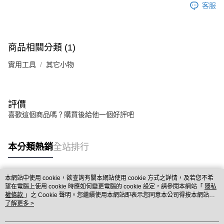
客服
商品相關分類 (1)
實用工具
其它小物
評價
喜歡這個商品嗎？購買後給他一個好評吧
本分類熱銷
全站排行
本網站中使用 cookie，欲查詢有關本網站使用 cookie 方式之詳情，及若您不希
熱門標籤
望在電腦上使用 cookie 時應如何變更電腦的 cookie 設定，請參閱本網站「
隱私
權條款
」之 Cookie 聲明。您繼續使用本網站即表示您同意本公司得按本網站使
用條款之 Cookie 聲明使用 cookie。
了解更多 >