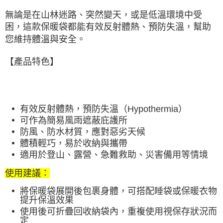
宅配
無論是在山林迷路、突然變天，或是低溫環境中受
每筆NT$80，滿NT$490(含以上)免運費
困，這款保暖袋都能有效反射體熱、預防失溫，幫助
離島宅配
您維持體溫與安全。
每筆NT$80，滿NT$490(含以上)免運費
【產品特色】
付款後門市自取
免運費
有效反射體熱，預防失溫（Hypothermia）
可作為簡易風雨遮蔽庇護所
防風、防水材質，應對惡劣天候
體積輕巧，易於收納與攜帶
適用於登山、露營、急難救助、災害備用等情境
使用建議：
將保暖袋展開後包裹身體，可搭配睡袋或保暖衣物
提升保溫效果
使用後可折疊回收納袋內，重複使用視保存狀況而
定