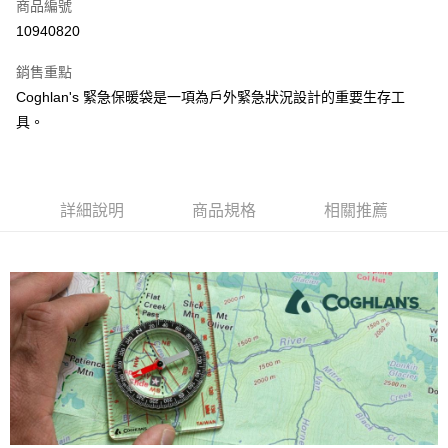
超商取貨付款
商品編號
華南商業銀行
彰化商業銀行
10940820
LINE Pay
上海商業儲蓄銀行
台北富邦商業銀行
國泰世華商業銀行
兆豐國際商業銀行
銷售重點
Apple Pay
臺灣中小企業銀行
台中商業銀行
Coghlan's 緊急保暖袋是一項為戶外緊急狀況設計的重要生存工
匯豐（台灣）商業銀行
華泰商業銀行
ATM付款
具。
聯邦商業銀行
遠東國際商業銀行
元大商業銀行
永豐商業銀行
運送方式
玉山商業銀行
星展（台灣）商業銀行
台新國際商業銀行
中國信託商業銀行
全家取貨付款
台灣樂天信用卡公司
詳細說明
商品規格
相關推薦
每筆NT$60，滿NT$490(含以上)免運費
付款後全家取貨
每筆NT$60，滿NT$490(含以上)免運費
7-11取貨付款
每筆NT$60，滿NT$490(含以上)免運費
付款後7-11取貨
每筆NT$60，滿NT$490(含以上)免運費