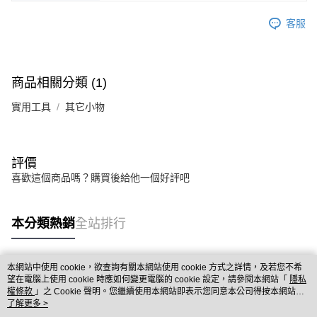
客服
商品相關分類 (1)
實用工具
其它小物
評價
喜歡這個商品嗎？購買後給他一個好評吧
本分類熱銷
全站排行
本網站中使用 cookie，欲查詢有關本網站使用 cookie 方式之詳情，及若您不希
熱門標籤
望在電腦上使用 cookie 時應如何變更電腦的 cookie 設定，請參閱本網站「
隱私
權條款
」之 Cookie 聲明。您繼續使用本網站即表示您同意本公司得按本網站使
用條款之 Cookie 聲明使用 cookie。
了解更多 >