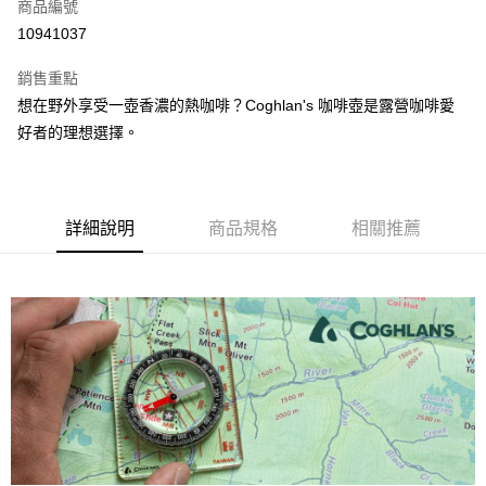
超商取貨付款
商品編號
華南商業銀行
彰化商業銀行
10941037
LINE Pay
上海商業儲蓄銀行
台北富邦商業銀行
國泰世華商業銀行
兆豐國際商業銀行
銷售重點
Apple Pay
臺灣中小企業銀行
台中商業銀行
想在野外享受一壺香濃的熱咖啡？Coghlan's 咖啡壺是露營咖啡愛
匯豐（台灣）商業銀行
華泰商業銀行
ATM付款
好者的理想選擇。
聯邦商業銀行
遠東國際商業銀行
元大商業銀行
永豐商業銀行
運送方式
玉山商業銀行
星展（台灣）商業銀行
台新國際商業銀行
中國信託商業銀行
全家取貨付款
台灣樂天信用卡公司
詳細說明
商品規格
相關推薦
每筆NT$60，滿NT$490(含以上)免運費
付款後全家取貨
每筆NT$60，滿NT$490(含以上)免運費
7-11取貨付款
每筆NT$60，滿NT$490(含以上)免運費
付款後7-11取貨
每筆NT$60，滿NT$490(含以上)免運費