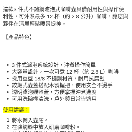
宅配
這款3 件式不鏽鋼濾泡式咖啡壺具備耐用性與操作便
每筆NT$80，滿NT$490(含以上)免運費
利性，可沖煮最多 12 杯（約 2.8 公升）咖啡，讓您與
離島宅配
夥伴在清晨輕鬆暖胃提神。
每筆NT$80，滿NT$490(含以上)免運費
【產品特色】
付款後門市自取
免運費
3 件式濾泡系統設計，沖煮操作簡單
大容量設計，一次可煮 12 杯（約 2.8 L）咖啡
採用重型 18/8 不鏽鋼材質，耐用抗腐蝕
鉸鏈式壺蓋搭配木製握把，使用安全不燙手
透明濾泡觀察蓋，方便掌握沖煮進度
可用洗碗機清洗，戶外與日常皆適用
使用建議：
將水倒入壺底。
在濾網籃中放入研磨咖啡粉。