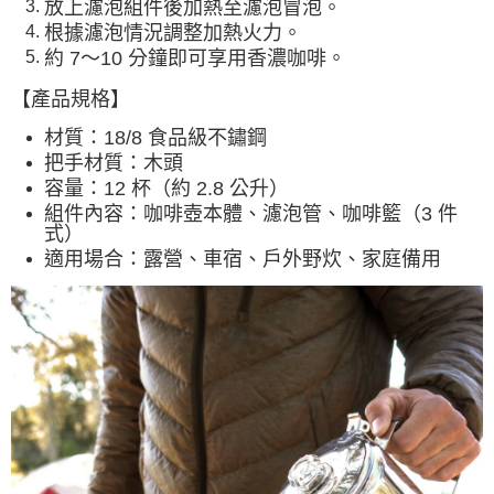
放上濾泡組件後加熱至濾泡冒泡。
根據濾泡情況調整加熱火力。
約 7～10 分鐘即可享用香濃咖啡。
【產品規格】
材質：18/8 食品級不鏽鋼
把手材質：木頭
容量：12 杯（約 2.8 公升）
組件內容：咖啡壺本體、濾泡管、咖啡籃（3 件
式）
適用場合：露營、車宿、戶外野炊、家庭備用