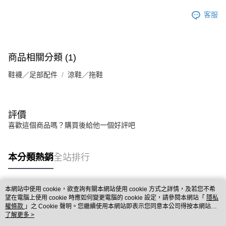
客服
商品相關分類 (1)
鞋襪／足部配件
涼鞋／拖鞋
評價
喜歡這個商品嗎？購買後給他一個好評吧
本分類熱銷
全站排行
本網站中使用 cookie，欲查詢有關本網站使用 cookie 方式之詳情，及若您不希
熱門標籤
望在電腦上使用 cookie 時應如何變更電腦的 cookie 設定，請參閱本網站「
隱私
權條款
」之 Cookie 聲明。您繼續使用本網站即表示您同意本公司得按本網站使
用條款之 Cookie 聲明使用 cookie。
了解更多 >