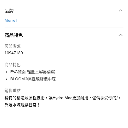
付款方式
品牌
信用卡一次付款
Merrell
信用卡分期付款
3 期 0 利率 每期
NT$844
21家銀行
商品特色
合作金庫商業銀行
第一商業銀行
超商取貨付款
商品編號
華南商業銀行
彰化商業銀行
10947189
LINE Pay
上海商業儲蓄銀行
台北富邦商業銀行
國泰世華商業銀行
兆豐國際商業銀行
商品特色
Apple Pay
臺灣中小企業銀行
台中商業銀行
EVA鞋面 輕量且容易清潔
匯豐（台灣）商業銀行
華泰商業銀行
ATM付款
BLOOM®高性能發泡中底
聯邦商業銀行
遠東國際商業銀行
元大商業銀行
永豐商業銀行
銷售重點
運送方式
玉山商業銀行
星展（台灣）商業銀行
台新國際商業銀行
中國信託商業銀行
獨特的構造及製程技術，讓Hydro Moc更加耐用，儘情享受你的戶
全家取貨付款
台灣樂天信用卡公司
外及水域玩樂日常！
每筆NT$60，滿NT$490(含以上)免運費
付款後全家取貨
每筆NT$60，滿NT$490(含以上)免運費