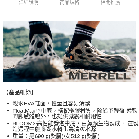
詳細說明
商品規格
相關推薦
7-11取貨付款
每筆NT$60，滿NT$490(含以上)免運費
付款後7-11取貨
每筆NT$60，滿NT$490(含以上)免運費
宅配
每筆NT$80，滿NT$490(含以上)免運費
離島宅配
每筆NT$80，滿NT$490(含以上)免運費
付款後門市自取
【產品細節】
免運費
親水EVA鞋面，輕量且容易清潔
FloatMax™中底，搭配橡膠材質，除給予輕盈 柔軟
的腳感體驗外，也提供減震和耐用性
BLOOM®高性能發泡中底，由藻類生物製成， 在製
造過程中能將湖水轉化為清潔水源
重量：男690 g(雙腳)/女512 g(雙腳)