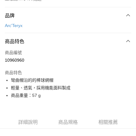
付款方式
品牌
信用卡一次付款
Arc'Teryx
信用卡分期付款
3 期 0 利率 每期
NT$760
21家銀行
商品特色
合作金庫商業銀行
第一商業銀行
超商取貨付款
商品編號
華南商業銀行
彰化商業銀行
10960960
LINE Pay
上海商業儲蓄銀行
台北富邦商業銀行
國泰世華商業銀行
兆豐國際商業銀行
商品特色
Apple Pay
臺灣中小企業銀行
台中商業銀行
彎曲帽沿的的棒球網帽
匯豐（台灣）商業銀行
華泰商業銀行
ATM付款
輕量、透氣，採用機能面料製成
聯邦商業銀行
遠東國際商業銀行
元大商業銀行
永豐商業銀行
商品重量：57 g
運送方式
玉山商業銀行
星展（台灣）商業銀行
台新國際商業銀行
中國信託商業銀行
全家取貨付款
台灣樂天信用卡公司
每筆NT$60，滿NT$490(含以上)免運費
詳細說明
商品規格
相關推薦
付款後全家取貨