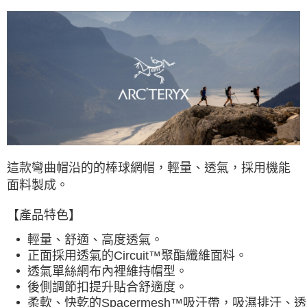
每筆NT$60，滿NT$490(含以上)免運費
7-11取貨付款
每筆NT$60，滿NT$490(含以上)免運費
付款後7-11取貨
每筆NT$60，滿NT$490(含以上)免運費
宅配
每筆NT$80，滿NT$490(含以上)免運費
離島宅配
這款彎曲帽沿的的棒球網帽，輕量、透氣，採用機能
每筆NT$80，滿NT$490(含以上)免運費
面料製成。
付款後門市自取
【產品特色】
免運費
輕量、舒適、高度透氣
。
正面採用透氣的Circuit™聚酯纖維面料
。
透氣單絲網布內裡維持帽型
。
後側調節扣提升貼合舒適度
。
柔軟、快乾的Spacermesh™吸汗帶，吸濕排汗、透