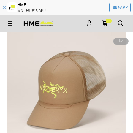
HME
開啟APP
立刻使用官方APP
0
1
/
4