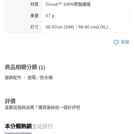
材質
Circuit™ 100%聚酯纖維
重量
57 g
尺寸
55-57cm (S/M)、58-60 cm(L/XL)
客服
商品相關分類 (1)
服飾配件
遮陽／防水帽
評價
喜歡這個商品嗎？購買後給他一個好評吧
本分類熱銷
全站排行