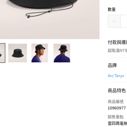
數量
付款與運
超取滿NT$
付款方式
品牌
信用卡一
Arc'Teryx
信用卡分
商品特色
3 期 
商品編號
合作金
超商取貨
10960977
華南商
LINE Pay
上海商
銷售重點
國泰世
當四周毫無
Apple Pay