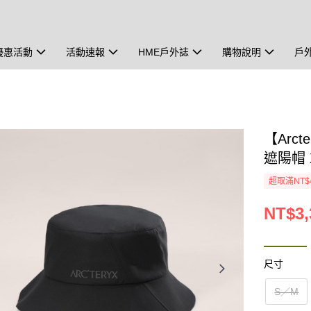
優惠活動
活動速報
HME戶外誌
購物說明
戶
【Arcte
遮陽帽 X
超取滿NT$
NT$3,
尺寸
S／M