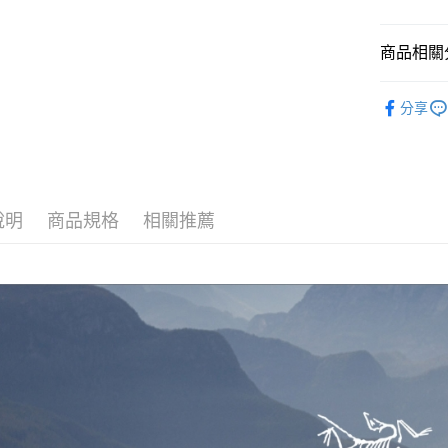
臺灣中
匯豐（
ATM付款
聯邦商
商品相關分
元大商
玉山商
服飾配件
運送方式
分享
台新國
台灣樂
全家取貨
每筆NT$6
付款後全
說明
商品規格
相關推薦
每筆NT$6
7-11取貨
每筆NT$6
付款後7-1
每筆NT$6
宅配
每筆NT$8