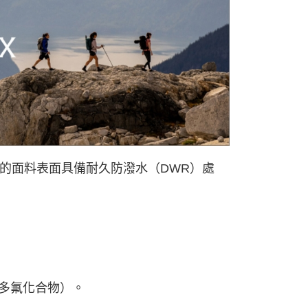
0，滿NT$490(含以上)免運費
市自取
的面料表面具備耐久防潑水（DWR）處
氟/多氟化合物）
。