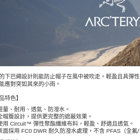
離島宅配
每筆NT$8
付款後門
免運費
的下巴繩設計則能防止帽子在風中被吹走。輕盈且具彈性
能應對突如其來的小雨。
品特色】
輕量、耐用、透氣、防潑水。
全帽簷設計，提供更完整的遮蔽效果
。
使用 Circuit™ 彈性聚酯纖維布料，輕盈、舒適且透氣
。
表面採用 FC0 DWR 耐久防潑水處理，不含 PFAS（全