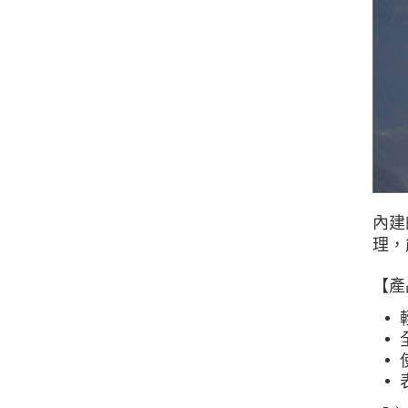
內建
理，
【產