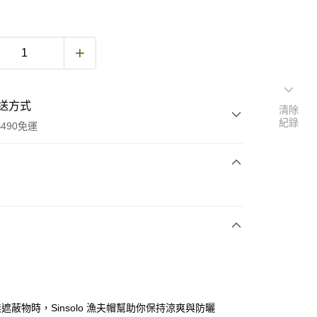
送方式
清除
紀錄
490免運
次付款
期付款
0 利率 每期
NT$1,126
21家銀行
庫商業銀行
第一商業銀行
付款
業銀行
彰化商業銀行
業儲蓄銀行
台北富邦商業銀行
華商業銀行
兆豐國際商業銀行
遮蔽物時，Sinsolo 漁夫帽幫助你保持涼爽與防曬