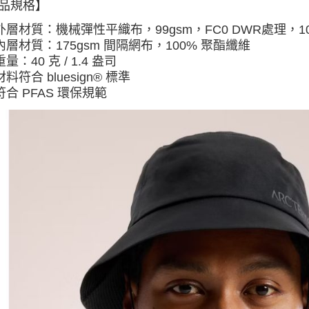
品規格】
外層材質：
機械彈性平織布，99gsm，FC0 DWR處理，1
內層材質：175gsm 間隔網布，100% 聚酯纖維
重量：
40 克 / 1.4 盎司
材料符合 bluesign® 標準
符合 PFAS 環保規範