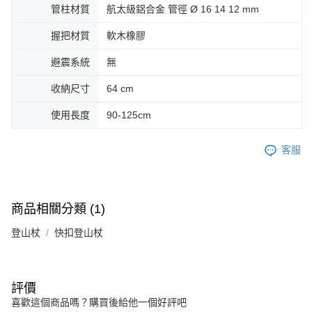
管柱材質
航太級鋁合金 管徑 Ø 16 14 12 mm
握把材質
軟木橡膠
避震系統
無
收納尺寸
64 cm
使用長度
90-125cm
客服
商品相關分類 (1)
登山杖
快扣登山杖
評價
喜歡這個商品嗎？購買後給他一個好評吧