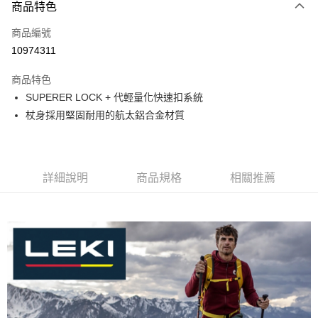
3 期 0 利率 每期
NT$570
21家銀行
商品特色
合作金庫商業銀行
第一商業銀行
LINE Pay
商品編號
華南商業銀行
彰化商業銀行
10974311
Apple Pay
上海商業儲蓄銀行
台北富邦商業銀行
國泰世華商業銀行
兆豐國際商業銀行
商品特色
ATM付款
臺灣中小企業銀行
台中商業銀行
SUPERER LOCK + 代輕量化快速扣系統
匯豐（台灣）商業銀行
華泰商業銀行
杖身採用堅固耐用的航太鋁合金材質
聯邦商業銀行
遠東國際商業銀行
運送方式
元大商業銀行
永豐商業銀行
宅配
玉山商業銀行
星展（台灣）商業銀行
每筆NT$80，滿NT$490(含以上)免運費
台新國際商業銀行
中國信託商業銀行
台灣樂天信用卡公司
詳細說明
商品規格
相關推薦
離島宅配
每筆NT$80，滿NT$490(含以上)免運費
付款後門市自取
免運費