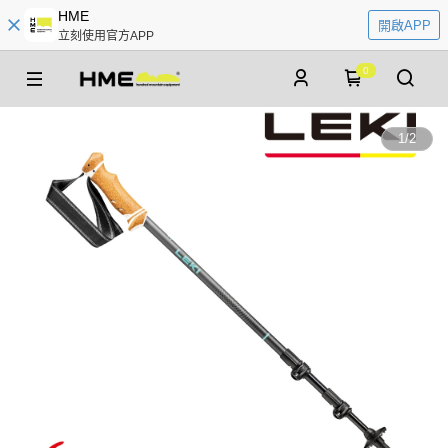
HME
開啟APP
立刻使用官方APP
0
1
/
2