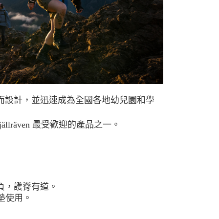
0，滿NT$490(含以上)免運費
市自取
問題而設計，並迅速成為全國各地幼兒園和學
llräven 最受歡迎的產品之一。
負，護脊有道。
墊使用。