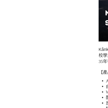
Kå
校學
35
【產