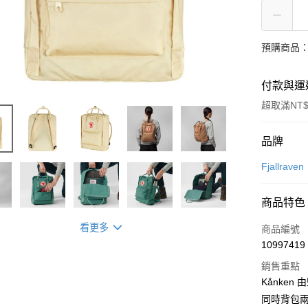
預購商品：
付款與運
超取滿NT$
付款方式
品牌
信用卡一
Fjallraven
信用卡分
商品特色
3 期 
看更多
商品編號
合作金
超商取貨
10997419
華南商
LINE Pay
上海商
銷售重點
國泰世
Kånken
Apple Pay
臺灣中
同時背包
匯豐（