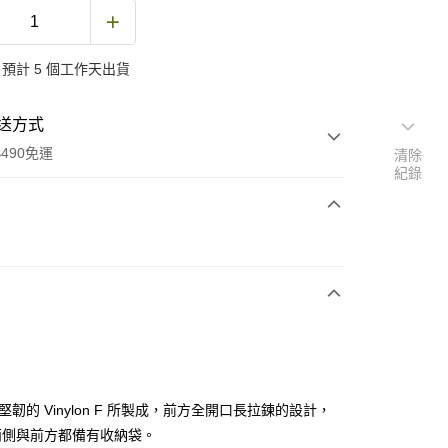
預計 5 個工作天出貨
送方式
490免運
清除
紀錄
次付款
期付款
0 利率 每期
NT$900
21家銀行
庫商業銀行
第一商業銀行
付款
業銀行
彰化商業銀行
業儲蓄銀行
台北富邦商業銀行
華商業銀行
兆豐國際商業銀行
 由堅韌的 Vinylon F 所製成，前方全開口長拉鍊的設計，
小企業銀行
台中商業銀行
兩側與前方都備有收納袋。
台灣）商業銀行
華泰商業銀行