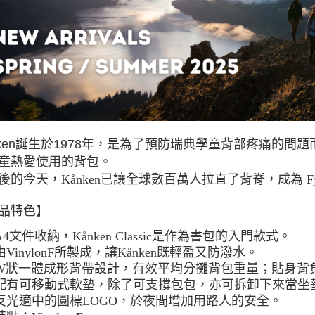
每筆NT$8
付款後門
免運費
nken誕生於1978年，是為了預防瑞典學童背部疼痛的
童熱愛使用的背包。
年後的今天，Kånken已讓全球數百萬人拉直了背脊，成為 Fjä
品特色】
A4文件收納，Kånken Classic是作為書包的入門款式。
由VinylonF所製成，讓Kånken既輕盈又防潑水。
W狀一體成形背帶設計，有效平均分攤背包重量；貼身背
配有可移動式軟墊，除了可支撐包包，亦可拆卸下來當坐
反光適中的圓標LOGO，於夜間增加用路人的安全。