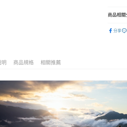
ATM付款
聯邦商
元大商
商品相關分
玉山商
運送方式
台新國
戶外背包
台灣樂
分享
全家取貨
每筆NT$6
付款後全
每筆NT$6
說明
商品規格
相關推薦
7-11取貨
每筆NT$6
付款後7-1
每筆NT$6
宅配
每筆NT$8
離島宅配