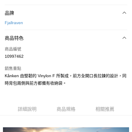
付款方式
品牌
信用卡一次付款
Fjallraven
信用卡分期付款
3 期 0 利率 每期
NT$900
21家銀行
商品特色
合作金庫商業銀行
第一商業銀行
超商取貨付款
商品編號
華南商業銀行
彰化商業銀行
10997462
LINE Pay
上海商業儲蓄銀行
台北富邦商業銀行
國泰世華商業銀行
兆豐國際商業銀行
銷售重點
Apple Pay
臺灣中小企業銀行
台中商業銀行
Kånken 由堅韌的 Vinylon F 所製成，前方全開口長拉鍊的設計，同
匯豐（台灣）商業銀行
華泰商業銀行
ATM付款
時背包兩側與前方都備有收納袋。
聯邦商業銀行
遠東國際商業銀行
元大商業銀行
永豐商業銀行
運送方式
玉山商業銀行
星展（台灣）商業銀行
台新國際商業銀行
中國信託商業銀行
全家取貨付款
台灣樂天信用卡公司
詳細說明
商品規格
相關推薦
每筆NT$60，滿NT$490(含以上)免運費
付款後全家取貨
每筆NT$60，滿NT$490(含以上)免運費