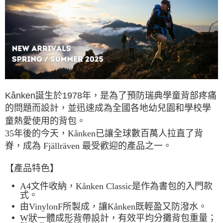
7-11取貨付款
每筆NT$60，滿NT$490(含以上)免運費
付款後7-11取貨
每筆NT$60，滿NT$490(含以上)免運費
宅配
Kånken誕生於1978年，是為了預防瑞典學童背部疼痛
每筆NT$80，滿NT$490(含以上)免運費
的問題而設計，並迅速成為全國各地幼兒園和學校學
離島宅配
童熱愛使用的背包。
每筆NT$80，滿NT$490(含以上)免運費
35年後的今天，Kånken已讓全球數百萬人拉直了背
脊，成為 Fjällräven 最受歡迎的產品之一。
付款後門市自取
免運費
【產品特色】
A4文件收納，Kånken Classic是作為書包的入門款
式。
由VinylonF所製成，讓Kånken既輕盈又防潑水。
W狀一體成形背帶設計，有效平均分攤背包重量；