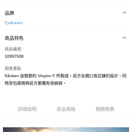
付款方式
品牌
信用卡一次付款
Fjallraven
信用卡分期付款
3 期 0 利率 每期
NT$900
21家銀行
商品特色
合作金庫商業銀行
第一商業銀行
超商取貨付款
商品編號
華南商業銀行
彰化商業銀行
10997508
LINE Pay
上海商業儲蓄銀行
台北富邦商業銀行
國泰世華商業銀行
兆豐國際商業銀行
銷售重點
Apple Pay
臺灣中小企業銀行
台中商業銀行
Kånken 由堅韌的 Vinylon F 所製成，前方全開口長拉鍊的設計，同
匯豐（台灣）商業銀行
華泰商業銀行
ATM付款
時背包兩側與前方都備有收納袋。
聯邦商業銀行
遠東國際商業銀行
元大商業銀行
永豐商業銀行
運送方式
玉山商業銀行
星展（台灣）商業銀行
台新國際商業銀行
中國信託商業銀行
全家取貨付款
台灣樂天信用卡公司
詳細說明
商品規格
相關推薦
每筆NT$60，滿NT$490(含以上)免運費
付款後全家取貨
每筆NT$60，滿NT$490(含以上)免運費