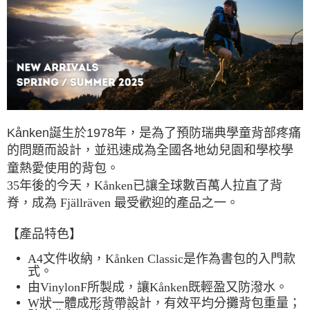
7-11取貨付款
每筆NT$60，滿NT$490(含以上)免運費
付款後7-11取貨
每筆NT$60，滿NT$490(含以上)免運費
宅配
Kånken誕生於1978年，是為了預防瑞典學童背部疼痛
每筆NT$80，滿NT$490(含以上)免運費
的問題而設計，並迅速成為全國各地幼兒園和學校學
離島宅配
童熱愛使用的背包。
每筆NT$80，滿NT$490(含以上)免運費
35年後的今天，Kånken已讓全球數百萬人拉直了背
脊，成為 Fjällräven 最受歡迎的產品之一。
付款後門市自取
免運費
【產品特色】
A4文件收納，Kånken Classic是作為書包的入門款
式。
由VinylonF所製成，讓Kånken既輕盈又防潑水。
W狀一體成形背帶設計，有效平均分攤背包重量；