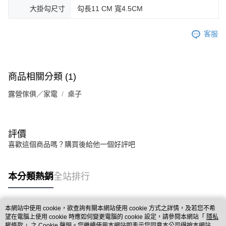
大掛勾尺寸
勾長11 CM 寬4.5CM
客服
商品相關分類 (1)
露營傢俱／家電
桌子
評價
喜歡這個商品嗎？購買後給他一個好評吧
本分類熱銷
全站排行
本網站中使用 cookie，欲查詢有關本網站使用 cookie 方式之詳情，及若您不希
熱門標籤
望在電腦上使用 cookie 時應如何變更電腦的 cookie 設定，請參閱本網站「
隱私
權條款
」之 Cookie 聲明。您繼續使用本網站即表示您同意本公司得按本網站使