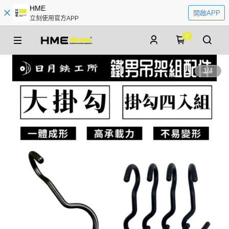
HME
開啟APP
立刻使用官方APP
0
1
/
4