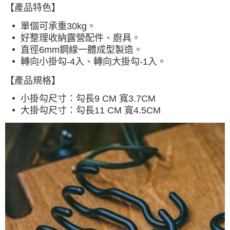
【產品特色】
每筆NT$60，滿NT$490(含以上)免運費
單個可承重30kg。
宅配
好整理收納露營配件、廚具。
每筆NT$80，滿NT$490(含以上)免運費
直徑6mm鋼線一體成型製造。
轉向小掛勾-4入、轉向大掛勾-1入。
離島宅配
每筆NT$80，滿NT$490(含以上)免運費
【產品規格】
付款後門市自取
小掛勾尺寸：勾長9 CM 寬3.7CM
大掛勾尺寸：勾長11 CM 寬4.5CM
免運費