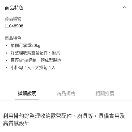
3 期 0 利率 每期
NT$33
21家銀行
商品特色
合作金庫商業銀行
第一商業銀行
超商取貨付款
商品編號
華南商業銀行
彰化商業銀行
11048508
LINE Pay
上海商業儲蓄銀行
台北富邦商業銀行
國泰世華商業銀行
兆豐國際商業銀行
商品特色
Apple Pay
臺灣中小企業銀行
台中商業銀行
單個可承重30kg
匯豐（台灣）商業銀行
華泰商業銀行
ATM付款
好整理收納露營配件、廚具
聯邦商業銀行
遠東國際商業銀行
元大商業銀行
永豐商業銀行
直徑6mm鋼線一體成型製造
運送方式
玉山商業銀行
星展（台灣）商業銀行
小掛勾-4入、大掛勾-1入
台新國際商業銀行
中國信託商業銀行
全家取貨付款
台灣樂天信用卡公司
每筆NT$60，滿NT$490(含以上)免運費
付款後全家取貨
詳細說明
商品規格
相關推薦
每筆NT$60，滿NT$490(含以上)免運費
7-11取貨付款
利用掛勾好整理收納露營配件、廚具等，具備實用及
每筆NT$60，滿NT$490(含以上)免運費
高質感設計
付款後7-11取貨