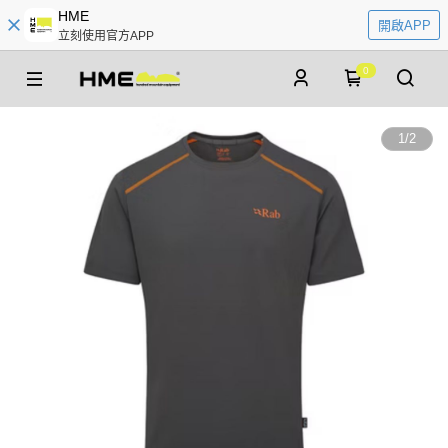
HME
開啟APP
立刻使用官方APP
0
1
/
2