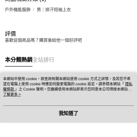
戶外機能服飾
男｜排汗短袖上衣
評價
喜歡這個商品嗎？購買後給他一個好評吧
本分類熱銷
全站排行
本網站中使用 cookie，欲查詢有關本網站使用 cookie 方式之詳情，及若您不希
熱門標籤
望在電腦上使用 cookie 時應如何變更電腦的 cookie 設定，請參閱本網站「
隱私
權條款
」之 Cookie 聲明。您繼續使用本網站即表示您同意本公司得按本網站使
用條款之 Cookie 聲明使用 cookie。
了解更多 >
我知道了