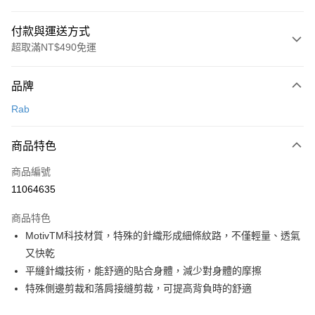
付款與運送方式
超取滿NT$490免運
付款方式
品牌
信用卡一次付款
Rab
信用卡分期付款
3 期 0 利率 每期
NT$326
21家銀行
商品特色
合作金庫商業銀行
第一商業銀行
超商取貨付款
商品編號
華南商業銀行
彰化商業銀行
11064635
LINE Pay
上海商業儲蓄銀行
台北富邦商業銀行
國泰世華商業銀行
兆豐國際商業銀行
商品特色
Apple Pay
臺灣中小企業銀行
台中商業銀行
MotivTM科技材質，特殊的針織形成細條紋路，不僅輕量、透氣
匯豐（台灣）商業銀行
華泰商業銀行
ATM付款
又快乾
聯邦商業銀行
遠東國際商業銀行
元大商業銀行
永豐商業銀行
平縫針織技術，能舒適的貼合身體，減少對身體的摩擦
運送方式
玉山商業銀行
星展（台灣）商業銀行
特殊側邊剪裁和落肩接縫剪裁，可提高背負時的舒適
台新國際商業銀行
中國信託商業銀行
全家取貨付款
台灣樂天信用卡公司