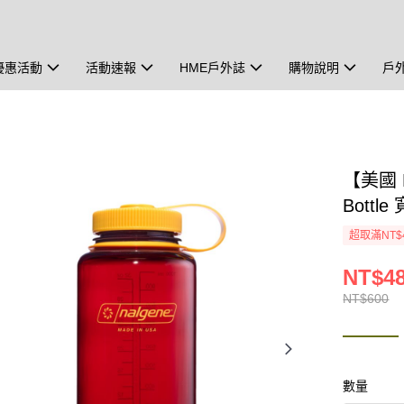
優惠活動
活動速報
HME戶外誌
購物說明
戶
【美國 Na
Bottl
超取滿NT$
NT$4
NT$600
數量