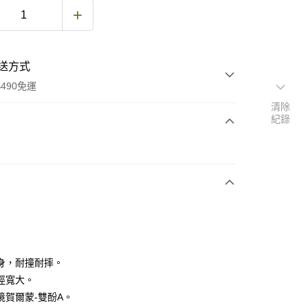
送方式
490免運
清除
紀錄
次付款
期付款
0 利率 每期
NT$160
21家銀行
庫商業銀行
第一商業銀行
付款
業銀行
彰化商業銀行
業儲蓄銀行
台北富邦商業銀行
華商業銀行
兆豐國際商業銀行
身，耐撞耐摔。
小企業銀行
台中商業銀行
徑寬大。
台灣）商業銀行
華泰商業銀行
境賀爾蒙-雙酚A。
業銀行
遠東國際商業銀行