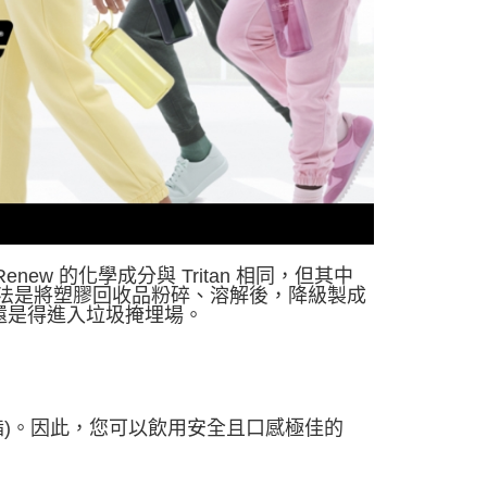
市自取
n Renew 的化學成分與 Tritan 相同，但其中
械回收法是將塑膠回收品粉碎、溶解後，降級製成
還是得進入垃圾掩埋場。
甲酸酯)。因此，您可以飲用安全且口感極佳的