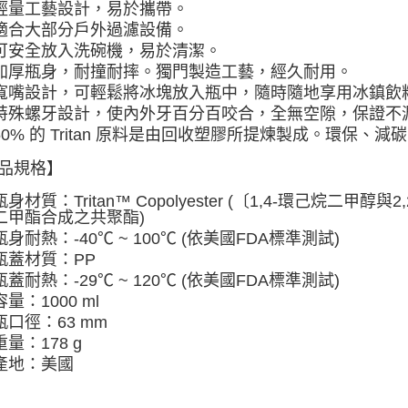
輕量工藝設計，易於攜帶。
適合大部分戶外過濾設備。
可安全放入洗碗機，易於清潔。
加厚瓶身，耐撞耐摔。獨門製造工藝，經久耐用。
寬嘴設計，可輕鬆將冰塊放入瓶中，隨時隨地享用冰鎮飲
特殊螺牙設計，使內外牙百分百咬合，全無空隙，保證不
50% 的 Tritan 原料是由回收塑膠所提煉製成。環保、減
品規格】
瓶身材質：Tritan™ Copolyester (〔1,4-環己烷二甲醇
二甲酯合成之共聚酯)
瓶身耐熱：-40℃ ~ 100℃ (依美國FDA標準測試)
瓶蓋材質：PP
瓶蓋耐熱：-29℃ ~ 120℃ (依美國FDA標準測試)
容量：1000 ml
瓶口徑：63 mm
重量：178 g
產地：美國