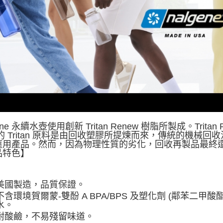
付款後門
免運費
ene 永續水壺使用創新 Tritan Renew 樹脂所製成。Trita
 的 Tritan 原料是由回收塑膠所提煉而來，傳統的機
應用產品。然而，因為物理性質的劣化，回收再製品最終
品特色】
美國製造，品質保證。
不含環境賀爾蒙-雙酚 A BPA/BPS 及塑化劑 (鄰苯二
水。
耐酸鹼，不易殘留味道。