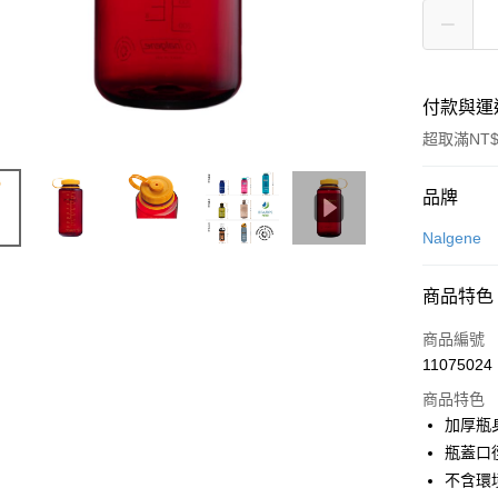
付款與運
超取滿NT$
付款方式
品牌
信用卡一
Nalgene
信用卡分
商品特色
3 期 
商品編號
合作金
超商取貨
11075024
華南商
LINE Pay
上海商
商品特色
國泰世
加厚瓶
Apple Pay
臺灣中
瓶蓋口
匯豐（
ATM付款
不含環
聯邦商