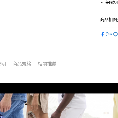
美國製
元大商
玉山商
運送方式
台新國
商品相關分
台灣樂
全家取貨
每筆NT$6
飲水系統
分享
付款後全
每筆NT$6
7-11取貨
每筆NT$6
說明
商品規格
相關推薦
付款後7-1
每筆NT$6
宅配
每筆NT$8
離島宅配
每筆NT$8