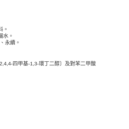
料。
漏水。
碳、永續。
與2,2,4,4-四甲基-1,3-環丁二醇〕及對苯二甲酸