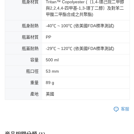
瓶身材質
Tritan™ Copolyester (〔1,4-環己烷二甲醇
與2,2,4,4-四甲基-1,3-環丁二醇〕及對苯二
甲酸二甲酯合成之共聚酯)
瓶身耐熱
-40℃ ~ 100℃ (依美國FDA標準測試)
瓶蓋材質
PP
瓶蓋耐熱
-29℃ ~ 120℃ (依美國FDA標準測試)
容量
500 ml
瓶口徑
53 mm
重量
89 g
產地
美國
客服