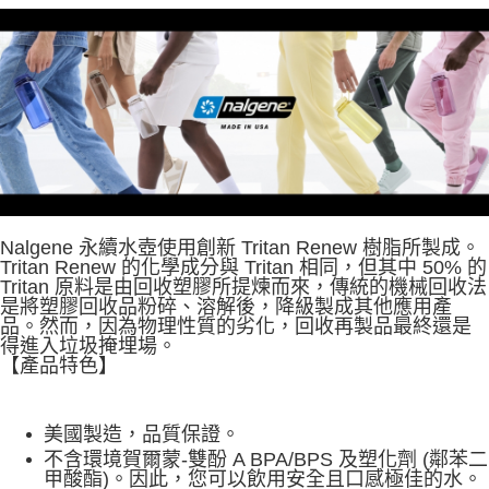
7-11取貨付款
每筆NT$60，滿NT$490(含以上)免運費
付款後7-11取貨
每筆NT$60，滿NT$490(含以上)免運費
宅配
每筆NT$80，滿NT$490(含以上)免運費
離島宅配
每筆NT$80，滿NT$490(含以上)免運費
Nalgene 永續水壺使用創新 Tritan Renew 樹脂所製成。
Tritan Renew 的化學成分與 Tritan 相同，但其中 50% 的
付款後門市自取
Tritan 原料是由回收塑膠所提煉而來，傳統的機械回收法
是將塑膠回收品粉碎、溶解後，降級製成其他應用產
免運費
品。然而，因為物理性質的劣化，回收再製品最終還是
得進入垃圾掩埋場。
【產品特色】
美國製造，品質保證。
不含環境賀爾蒙-雙酚 A BPA/BPS 及塑化劑 (鄰苯二
甲酸酯)。因此，您可以飲用安全且口感極佳的水。