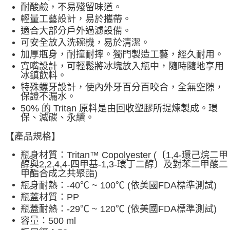
耐酸鹼，不易殘留味道。
輕量工藝設計，易於攜帶。
適合大部分戶外過濾設備。
可安全放入洗碗機，易於清潔。
加厚瓶身，耐撞耐摔。獨門製造工藝，經久耐用。
寬嘴設計，可輕鬆將冰塊放入瓶中，隨時隨地享用
冰鎮飲料。
特殊螺牙設計，使內外牙百分百咬合，全無空隙，
保證不漏水。
50% 的 Tritan 原料是由回收塑膠所提煉製成。環
保、減碳、永續。
【產品規格】
瓶身材質：Tritan™ Copolyester (〔1,4-環己烷二甲
醇與2,2,4,4-四甲基-1,3-環丁二醇〕及對苯二甲酸二
甲酯合成之共聚酯)
瓶身耐熱：-40℃ ~ 100℃ (依美國FDA標準測試)
瓶蓋材質：PP
瓶蓋耐熱：-29℃ ~ 120℃ (依美國FDA標準測試)
容量：500 ml