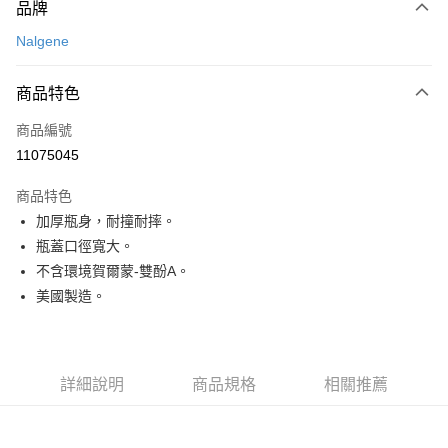
品牌
信用卡一次付款
Nalgene
信用卡分期付款
3 期 0 利率 每期
NT$133
21家銀行
商品特色
合作金庫商業銀行
第一商業銀行
超商取貨付款
商品編號
華南商業銀行
彰化商業銀行
11075045
LINE Pay
上海商業儲蓄銀行
台北富邦商業銀行
國泰世華商業銀行
兆豐國際商業銀行
商品特色
Apple Pay
臺灣中小企業銀行
台中商業銀行
加厚瓶身，耐撞耐摔。
匯豐（台灣）商業銀行
華泰商業銀行
ATM付款
瓶蓋口徑寬大。
聯邦商業銀行
遠東國際商業銀行
元大商業銀行
永豐商業銀行
不含環境賀爾蒙-雙酚A。
運送方式
玉山商業銀行
星展（台灣）商業銀行
美國製造。
台新國際商業銀行
中國信託商業銀行
全家取貨付款
台灣樂天信用卡公司
每筆NT$60，滿NT$490(含以上)免運費
付款後全家取貨
詳細說明
商品規格
相關推薦
每筆NT$60，滿NT$490(含以上)免運費