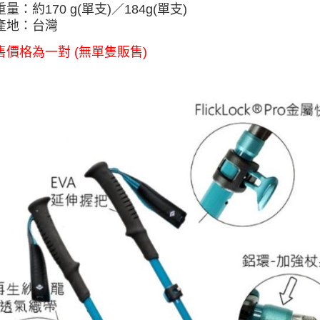
重量：約170 g(單支)
／184
g(單支)
產地：台灣
販售價格為一對 (無單隻販售)