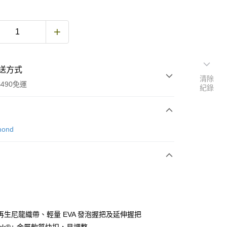
送方式
清除
490免運
紀錄
次付款
mond
期付款
0 利率 每期
NT$2,160
21家銀行
庫商業銀行
第一商業銀行
業銀行
彰化商業銀行
業儲蓄銀行
台北富邦商業銀行
華商業銀行
兆豐國際商業銀行
再生尼龍織帶、輕量 EVA 發泡握把及延伸握把
小企業銀行
台中商業銀行