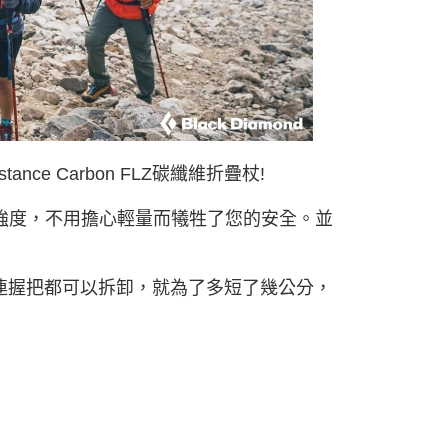
e Carbon FLZ碳纖維折疊杖!
的強度，不用擔心輕量而犧牲了您的安全。並
LZ甚至連握把都可以拆卸，就為了多短了幾公分，