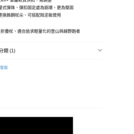
kLock®+ 金屬軟質快扣，易調整
台灣）商業銀行
華泰商業銀行
壓式彈珠、彈扣固定處為鋁環，更為堅固
業銀行
遠東國際商業銀行
更換鎢鋼杖尖、可搭配阻泥板使用
業銀行
永豐商業銀行
業銀行
星展（台灣）商業銀行
際商業銀行
中國信託商業銀行
維折疊杖，適合追求輕量化的登山與越野跑者
0，滿NT$490(含以上)免運費
天信用卡公司
類 (1)
0，滿NT$490(含以上)免運費
折疊登山杖
市自取
客服