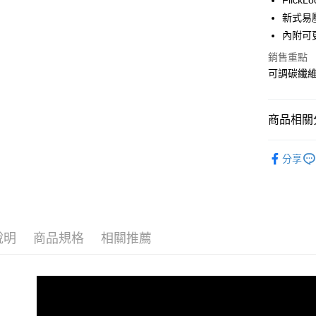
Flic
匯豐（
新式易
聯邦商
內附可
運送方式
元大商
玉山商
銷售重點
宅配
台新國
可調碳纖
每筆NT$8
台灣樂
離島宅配
商品相關分
每筆NT$8
登山杖
付款後門
分享
免運費
說明
商品規格
相關推薦