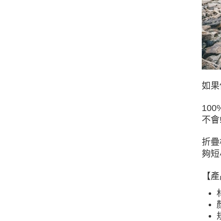
如果
10
不會!
折疊
夠短
【產