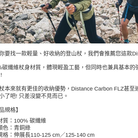
你要找一款輕量、好收納的登山杖，我們會推薦您這款Distanc
0%碳纖維杖身材質，體現輕盈工藝，但同時也兼具基本
!
杖本來就有更佳的收納優勢，Distance Carbon F
小了吧! 只差沒變不見而已。
品規格】
材質：100% 碳纖維
顏色：青銅綠
規格：伸展長110-125 cm／125-140 cm