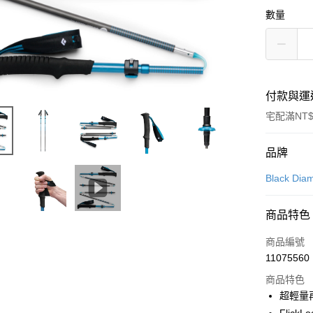
數量
付款與運
宅配滿NT$
付款方式
品牌
信用卡一
Black Dia
信用卡分
商品特色
3 期 
商品編號
合作金
LINE Pay
11075560
華南商
Apple Pay
上海商
商品特色
國泰世
超輕量
ATM付款
臺灣中