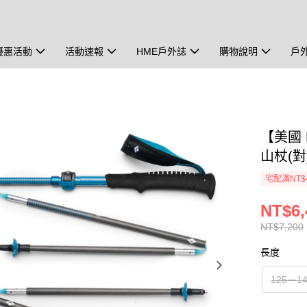
優惠活動
活動速報
HME戶外誌
購物說明
戶
【美國 B
山杖(對)
宅配滿NT$
NT$6,
NT$7,200
長度
125－1