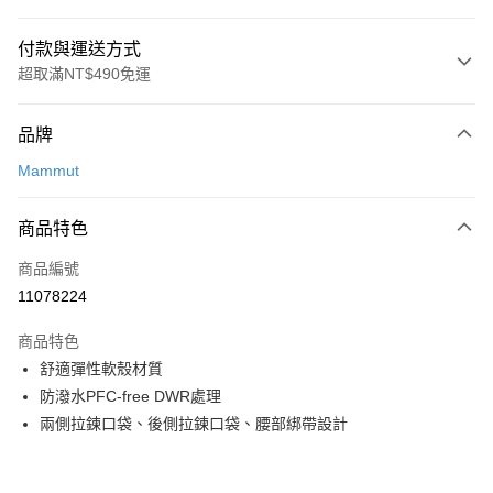
付款與運送方式
超取滿NT$490免運
付款方式
品牌
信用卡一次付款
Mammut
信用卡分期付款
3 期 0 利率 每期
NT$1,450
21家銀行
商品特色
合作金庫商業銀行
第一商業銀行
超商取貨付款
商品編號
華南商業銀行
彰化商業銀行
11078224
LINE Pay
上海商業儲蓄銀行
台北富邦商業銀行
國泰世華商業銀行
兆豐國際商業銀行
商品特色
Apple Pay
臺灣中小企業銀行
台中商業銀行
舒適彈性軟殼材質
匯豐（台灣）商業銀行
華泰商業銀行
ATM付款
防潑水PFC-free DWR處理
聯邦商業銀行
遠東國際商業銀行
元大商業銀行
永豐商業銀行
兩側拉鍊口袋、後側拉鍊口袋、腰部綁帶設計
運送方式
玉山商業銀行
星展（台灣）商業銀行
台新國際商業銀行
中國信託商業銀行
全家取貨付款
台灣樂天信用卡公司