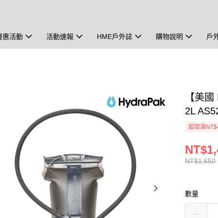
優惠活動
活動速報
HME戶外誌
購物說明
戶
【美國 
2L AS5
超取滿NT$
NT$1,
NT$1,650
數量