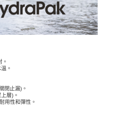
封。
水溫。
動關閉止漏)。
上層)。
的耐用性和彈性。