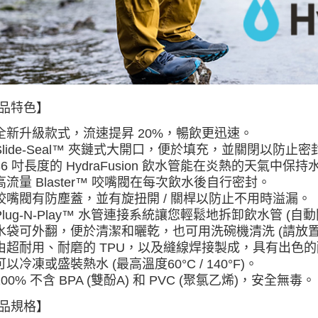
免運費
品特色】
全新升級款式，流速提昇 20%，暢飲更迅速。
Slide-Seal™ 夾鏈式大開口，便於填充，並關閉以防止密
36 吋長度的 HydraFusion 飲水管能在炎熱的天氣中保持
高流量 Blaster™ 咬嘴閥在每次飲水後自行密封。
咬嘴閥有防塵蓋，並有旋扭開 / 關桿以防止不用時溢漏。
Plug-N-Play™ 水管連接系統讓您輕鬆地拆卸飲水管 (自
水袋可外翻，便於清潔和曬乾，也可用洗碗機清洗 (請放置
由超耐用、耐磨的 TPU，以及縫線焊接製成，具有出色
可以冷凍或盛裝熱水 (最高溫度60°C / 140°F)。
100% 不含 BPA (雙酚A) 和 PVC (聚氯乙烯)，安全無毒。
品規格】