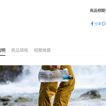
玉山商
運送方式
台新國
商品相關分
台灣樂
全家取貨
每筆NT$6
飲水系統
分享
付款後全
每筆NT$6
7-11取貨
每筆NT$6
說明
商品規格
相關推薦
付款後7-1
每筆NT$6
宅配
每筆NT$8
離島宅配
每筆NT$8
付款後門