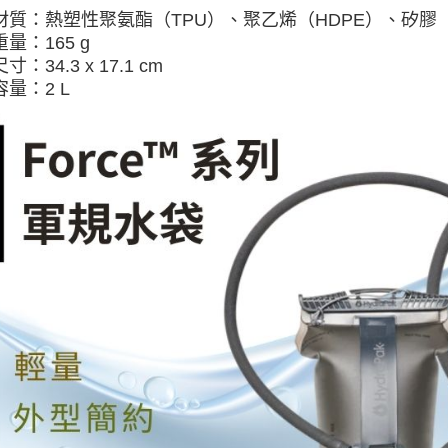
材質：
熱塑性聚氨酯（TPU）、聚乙烯（HDPE）、矽膠
重量：165 g
尺寸：34.3
x 17.1 cm
容量：2 L