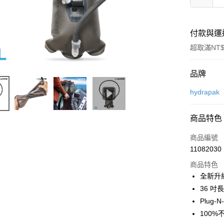
付款與運
超取滿NT$
付款方式
品牌
信用卡一
hydrapak
信用卡分
商品特色
3 期 
商品編號
合作金
超商取貨
11082030
華南商
LINE Pay
上海商
商品特色
國泰世
全新升
Apple Pay
臺灣中
36 吋
匯豐（
ATM付款
Plug
聯邦商
100%
元大商