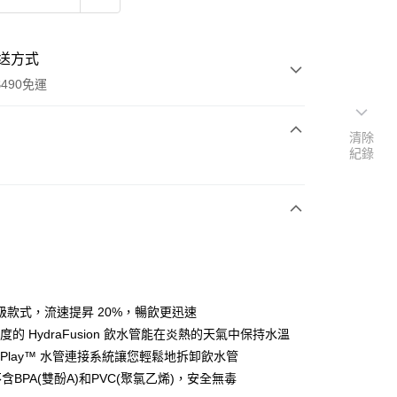
送方式
490免運
清除
紀錄
次付款
期付款
0 利率 每期
NT$493
21家銀行
庫商業銀行
第一商業銀行
付款
業銀行
彰化商業銀行
業儲蓄銀行
台北富邦商業銀行
華商業銀行
兆豐國際商業銀行
級款式，流速提昇 20%，暢飲更迅速
小企業銀行
台中商業銀行
長度的 HydraFusion 飲水管能在炎熱的天氣中保持水溫
台灣）商業銀行
華泰商業銀行
-N-Play™ 水管連接系統讓您輕鬆地拆卸飲水管
業銀行
遠東國際商業銀行
不含BPA(雙酚A)和PVC(聚氯乙烯)，安全無毒
業銀行
永豐商業銀行