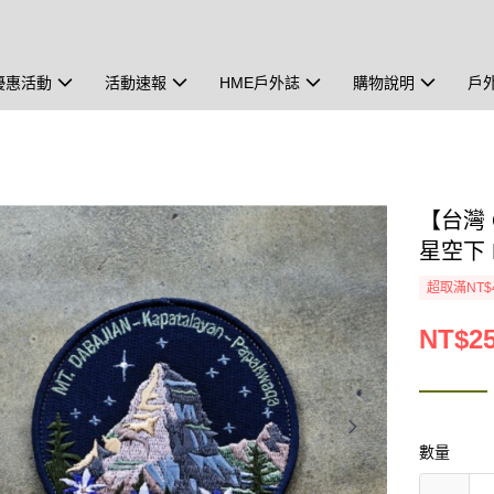
優惠活動
活動速報
HME戶外誌
購物說明
戶
【台灣 
星空下 P
超取滿NT$
NT$2
數量