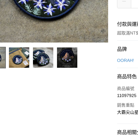
付款與運
超取滿NT$
付款方式
品牌
信用卡一
OORAH!
信用卡分
商品特色
3 期 
商品編號
合作金
超商取貨
11097925
華南商
LINE Pay
上海商
銷售重點
國泰世
大霸尖山
Apple Pay
臺灣中
匯豐（
ATM付款
聯邦商
商品相關分
元大商