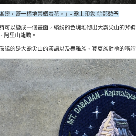
峯巒，蕾一樣地禁錮着花。」- 霸上印象 ◎鄭愁予
詩可以變成一個畫面，繽紛的色塊堆砌出大霸尖山的斧劈
 - 阿里山龍膽。
環繞的是大霸尖山的漢語以及泰雅族、賽夏族對祂的稱謂