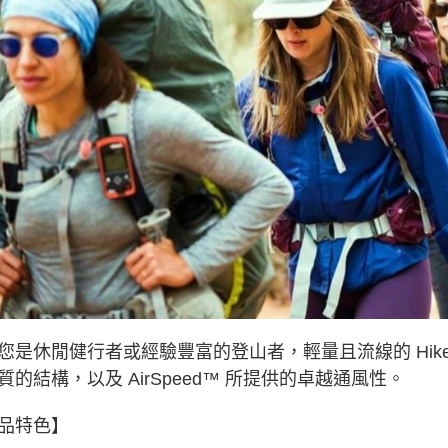
宅配
每筆NT$8
離島宅配
每筆NT$8
付款後門
免運費
您是休閒健行者或經驗豐富的登山者，輕量且流線的 Hikel
質的結構，以及 AirSpeed™ 所提供的卓越通風性。
品特色】