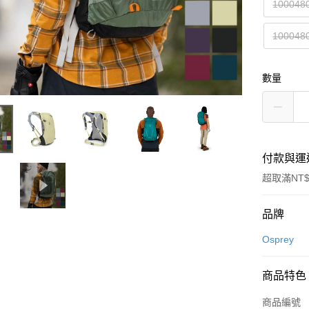
10004
10004
數量
付款與運
超取滿NT$
付款方式
品牌
信用卡一
Osprey
信用卡分
商品特色
3 期 
商品編號
合作金