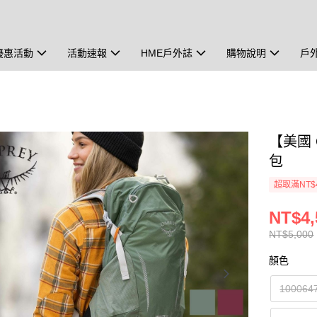
優惠活動
活動速報
HME戶外誌
購物說明
戶
【美國 O
包
超取滿NT$
NT$4,
NT$5,000
顏色
10006