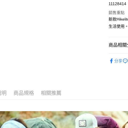
超商取貨
11128414
華南商
LINE Pay
上海商
銷售重點
國泰世
新款Hik
Apple Pay
臺灣中
生活使用
匯豐（
ATM付款
聯邦商
元大商
商品相關分
玉山商
運送方式
台新國
戶外背包
台灣樂
分享
全家取貨
每筆NT$6
付款後全
每筆NT$6
說明
商品規格
相關推薦
7-11取貨
每筆NT$6
付款後7-1
每筆NT$6