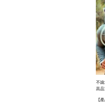
不論
高品
【產