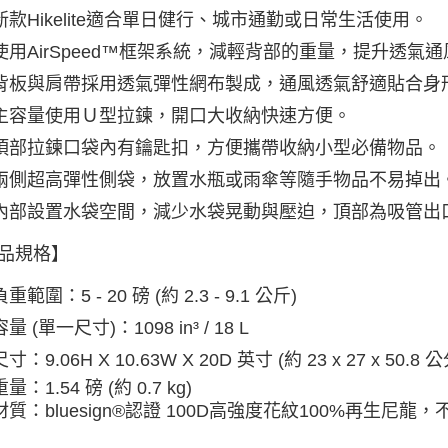
新款Hikelite適合單日健行、城市通勤或日常生活使用。
使用AirSpeed™框架系統，減輕背部的重量，提升透氣
背板與肩帶採用透氣彈性網布製成，通風透氣舒適貼合身
主容量使用Ｕ型拉鍊，開口大收納快速方便。
頂部拉鍊口袋內有鑰匙扣，方便攜帶收納小型必備物品。
兩側超高彈性側袋，放置水瓶或雨傘等隨手物品不易掉出
內部設置水袋空間，減少水袋晃動與壓迫，頂部為吸管出
品規格】
負重範圍：5
- 20 磅 (約 2.3 - 9.1 公斤)
容量 (單一尺寸)：
1098 in³ / 18 L
尺寸：9.06H X 10.63W X 20D 英寸 (約 23 x 27 x 50.8 公
重量：1.54 磅 (約 0.7 kg)
材質：
bluesign®認證 100D高強度花紋100%再生尼