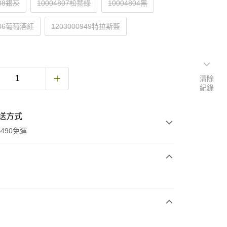
808銀灰
10004807松葉綠
10004804黑
806葡萄酒紅
1203000949特拉斯藍
清除
紀錄
送方式
490免運
次付款
期付款
0 利率 每期
NT$1,500
21家銀行
庫商業銀行
第一商業銀行