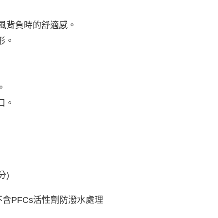
通風背負時的舒適感。
形。
。
口。
分)
龍，不含PFCs活性劑防潑水處理