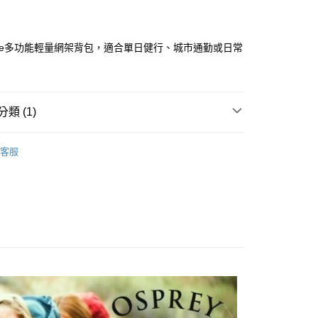
付款
業銀行
彰化商業銀行
業儲蓄銀行
台北富邦商業銀行
華商業銀行
兆豐國際商業銀行
elite多功能輕量網架背包，適合單日健行、城市通勤或日常
小企業銀行
台中商業銀行
。
台灣）商業銀行
華泰商業銀行
業銀行
遠東國際商業銀行
業銀行
永豐商業銀行
類 (1)
業銀行
星展（台灣）商業銀行
際商業銀行
中國信託商業銀行
背包 | 30L以下
天信用卡公司
客服
付款
0，滿NT$490(含以上)免運費
家取貨
0，滿NT$490(含以上)免運費
付款
0，滿NT$490(含以上)免運費
1取貨
0，滿NT$490(含以上)免運費