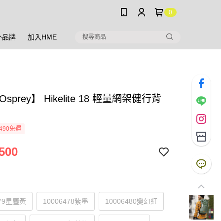
0
外品牌
加入HME
sprey】 Hikelite 18 輕量網架健行背
490免運
500
479星塵黃
10006478紫墨
10006480變幻紅