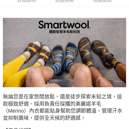
每筆NT$60，滿NT$490(含以上)免運費
詳細說明
商品規格
相關推薦
付款後7-11取貨
每筆NT$60，滿NT$490(含以上)免運費
宅配
每筆NT$80，滿NT$490(含以上)免運費
離島宅配
每筆NT$80，滿NT$490(含以上)免運費
付款後門市自取
免運費
無論您是在家悠閒放鬆，還是徒步探索未知之境，這
款極致舒適、採用負責任採購的美麗諾羊毛
（Merino）內衣都能貼身幫助您調節體溫、管理汗水
並抑制異味，提供全天候的舒適感。