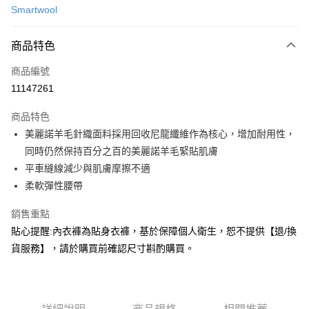
Smartwool
信用卡分期付款
3 期 0 利率 每期
NT$419
21家銀行
商品特色
合作金庫商業銀行
第一商業銀行
超商取貨付款
商品編號
華南商業銀行
彰化商業銀行
11147261
LINE Pay
上海商業儲蓄銀行
台北富邦商業銀行
國泰世華商業銀行
兆豐國際商業銀行
商品特色
Apple Pay
臺灣中小企業銀行
台中商業銀行
美麗諾羊毛針織面料採用回收尼龍纖維作為核心，增加耐用性，
匯豐（台灣）商業銀行
華泰商業銀行
ATM付款
同時仍然保持百分之百的美麗諾羊毛緊貼肌膚
聯邦商業銀行
遠東國際商業銀行
元大商業銀行
永豐商業銀行
平車縫線減少與肌膚摩擦不適
運送方式
玉山商業銀行
星展（台灣）商業銀行
柔軟彈性腰帶
台新國際商業銀行
中國信託商業銀行
全家取貨付款
台灣樂天信用卡公司
銷售重點
每筆NT$60，滿NT$490(含以上)免運費
貼心提醒:內衣褲為貼身衣褲，基於保障個人衛生，恕不提供【退/換
付款後全家取貨
貨服務】，請於購買前確認尺寸斟酌購買。
每筆NT$60，滿NT$490(含以上)免運費
7-11取貨付款