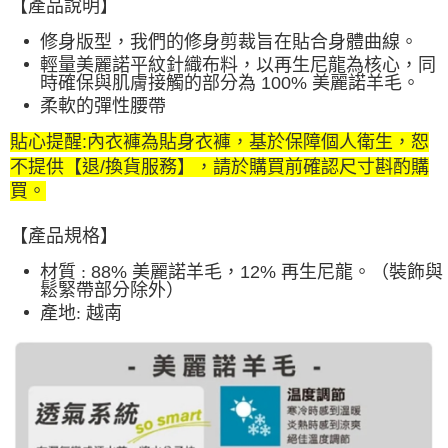
【產品說明】
修身版型，
我們的修身剪裁旨在貼合身體曲線。
輕量美麗諾平紋針織布料，以再生尼龍為核心，同
時確保與肌膚接觸的部分為 100% 美麗諾羊毛。
柔軟的彈性腰帶
貼心提醒:內衣褲為貼身衣褲，基於保障個人衛生，恕
不提供【退/換貨服務】，請於購買前確認尺寸斟酌購
買。
【產品規格】
材質 :
88% 美麗諾羊毛，12% 再生尼龍。（裝飾與
鬆緊帶部分除外）
產地
: 越南