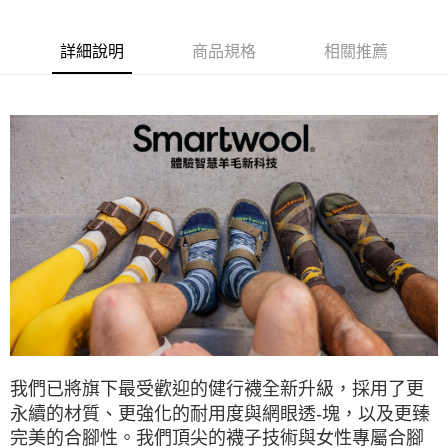
台新國際商業銀行
中國信託商業銀行
全家取貨付款
台灣樂天信用卡公司
每筆NT$60，滿NT$490(含以上)免運費
詳細說明
商品規格
相關推薦
付款後全家取貨
每筆NT$60，滿NT$490(含以上)免運費
7-11取貨付款
每筆NT$60，滿NT$490(含以上)免運費
付款後7-11取貨
每筆NT$60，滿NT$490(含以上)免運費
宅配
每筆NT$80，滿NT$490(含以上)免運費
離島宅配
每筆NT$80，滿NT$490(含以上)免運費
我們已將旗下最受歡迎的健行襪全新升級，採用了更
付款後門市自取
永續的材質、更強化的耐用度與網眼透-塊，以及更臻
免運費
完美的合腳性。我們頂尖的襪子技術與女性專屬合腳