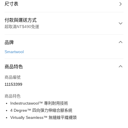
尺寸表
付款與運送方式
超取滿NT$490免運
付款方式
品牌
信用卡一次付款
Smartwool
信用卡分期付款
3 期 0 利率 每期
NT$283
21家銀行
商品特色
合作金庫商業銀行
第一商業銀行
超商取貨付款
商品編號
華南商業銀行
彰化商業銀行
11153399
LINE Pay
上海商業儲蓄銀行
台北富邦商業銀行
國泰世華商業銀行
兆豐國際商業銀行
商品特色
Apple Pay
臺灣中小企業銀行
台中商業銀行
Indestructawool™ 專利耐用技術
匯豐（台灣）商業銀行
華泰商業銀行
ATM付款
4 Degree™ 四向彈力伸縮合腳系統
聯邦商業銀行
遠東國際商業銀行
元大商業銀行
永豐商業銀行
Virtually Seamless™ 無縫線平織襪頭
運送方式
玉山商業銀行
星展（台灣）商業銀行