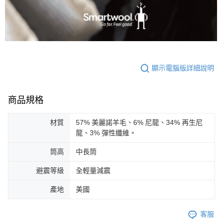
顯示電腦版詳細說明
商品規格
材質
57% 美麗諾羊毛、6% 尼龍、34% 再生尼
龍、3% 彈性纖維。
筒高
中長筒
避震等級
全輕量減震
產地
美國
客服