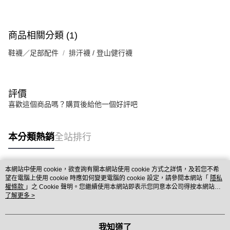
商品相關分類 (1)
鞋襪／足部配件
排汗襪 / 登山健行襪
評價
喜歡這個商品嗎？購買後給他一個好評吧
本分類熱銷
全站排行
本網站中使用 cookie，欲查詢有關本網站使用 cookie 方式之詳情，及若您不希
熱門標籤
望在電腦上使用 cookie 時應如何變更電腦的 cookie 設定，請參閱本網站「
隱私
權條款
」之 Cookie 聲明。您繼續使用本網站即表示您同意本公司得按本網站使
用條款之 Cookie 聲明使用 cookie。
了解更多 >
我知道了