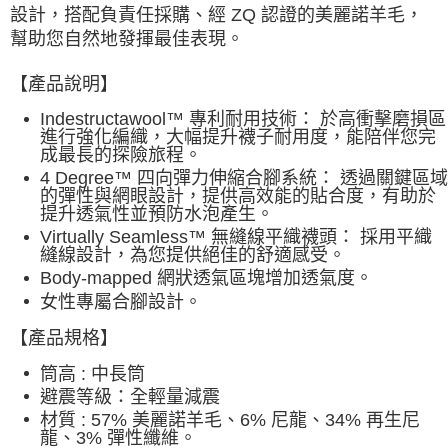
設計，搭配負責任採購、經 ZQ 認證的美麗諾羊毛，
幫助您自然地發揮最佳表現。
【產品說明】
Indestructawool™ 專利耐用技術： 於高衝擊磨損區
進行強化編織，大幅提升襪子耐用度，能陪伴您完
成最長的探險旅程。
4 Degree™ 四向彈力伸縮合腳系統： 透過關鍵區域
的彈性與網眼設計，提供高效能的貼合度，有助於
提升透氣性並預防水泡產生。
Virtually Seamless™ 無縫線平織襪頭： 採用平織
縫線設計，為您提供絕佳的舒適感受。
Body-mapped 網狀透氣區塊增加透氣度。
女性專屬合腳設計。
【產品規格】
筒高 :
中長筒
避震等級：全
輕量減震
材質 :
57% 美麗諾羊毛、6% 尼龍、34% 再生尼
龍、3% 彈性纖維。