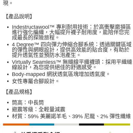
現。
【產品說明】
Indestructawool™ 專利耐用技術：
於高衝擊磨損區
進行強化編織，大幅提升襪子耐用度，能陪伴您完
成最長的探險旅程。
4 Degree™ 四向彈力伸縮合腳系統：透過關鍵區域
的彈性與網眼設計，提供高效能的貼合度，有助於
提升透氣性並預防水泡產生。
Virtually Seamless™ 無縫線平織襪頭：採用平織縫
線設計，為您提供絕佳的舒適感受。
Body-mapped 網狀透氣區塊增加透氣度。
女性專屬合腳設計。
【產品規格】
筒高：
中長筒
避震等級：全
輕量減震
材質：
59% 美麗諾羊毛、39% 尼龍、2% 彈性纖維