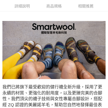
每筆NT$60，滿NT$490(含以上)免運費
詳細說明
商品規格
相關推薦
付款後全家取貨
每筆NT$60，滿NT$490(含以上)免運費
7-11取貨付款
每筆NT$60，滿NT$490(含以上)免運費
付款後7-11取貨
每筆NT$60，滿NT$490(含以上)免運費
宅配
每筆NT$80，滿NT$490(含以上)免運費
離島宅配
每筆NT$80，滿NT$490(含以上)免運費
我們已將旗下最受歡迎的健行襪全新升級，採用了更
付款後門市自取
永續的材質、更強化的耐用度，以及更臻完美的合腳
免運費
性。我們頂尖的襪子技術與女性專屬合腳設計，搭配
經 ZQ 認證的美麗諾羊毛，幫助您自然地發揮最佳表