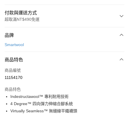
付款與運送方式
超取滿NT$490免運
付款方式
品牌
信用卡一次付款
Smartwool
信用卡分期付款
3 期 0 利率 每期
NT$283
21家銀行
商品特色
合作金庫商業銀行
第一商業銀行
超商取貨付款
商品編號
華南商業銀行
彰化商業銀行
11154170
LINE Pay
上海商業儲蓄銀行
台北富邦商業銀行
國泰世華商業銀行
兆豐國際商業銀行
商品特色
Apple Pay
臺灣中小企業銀行
台中商業銀行
Indestructawool™ 專利耐用技術
匯豐（台灣）商業銀行
華泰商業銀行
ATM付款
4 Degree™ 四向彈力伸縮合腳系統
聯邦商業銀行
遠東國際商業銀行
元大商業銀行
永豐商業銀行
Virtually Seamless™ 無縫線平織襪頭
運送方式
玉山商業銀行
星展（台灣）商業銀行
台新國際商業銀行
中國信託商業銀行
全家取貨付款
台灣樂天信用卡公司