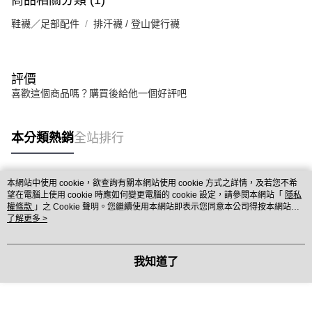
鞋襪／足部配件
排汗襪 / 登山健行襪
評價
喜歡這個商品嗎？購買後給他一個好評吧
本分類熱銷
全站排行
本網站中使用 cookie，欲查詢有關本網站使用 cookie 方式之詳情，及若您不希
熱門標籤
望在電腦上使用 cookie 時應如何變更電腦的 cookie 設定，請參閱本網站「
隱私
權條款
」之 Cookie 聲明。您繼續使用本網站即表示您同意本公司得按本網站使
用條款之 Cookie 聲明使用 cookie。
了解更多 >
我知道了