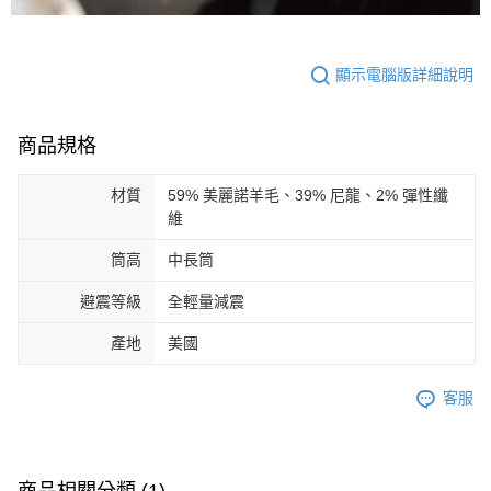
顯示電腦版詳細說明
商品規格
材質
59% 美麗諾羊毛、39% 尼龍、2% 彈性纖
維
筒高
中長筒
避震等級
全輕量減震
產地
美國
客服
商品相關分類 (1)