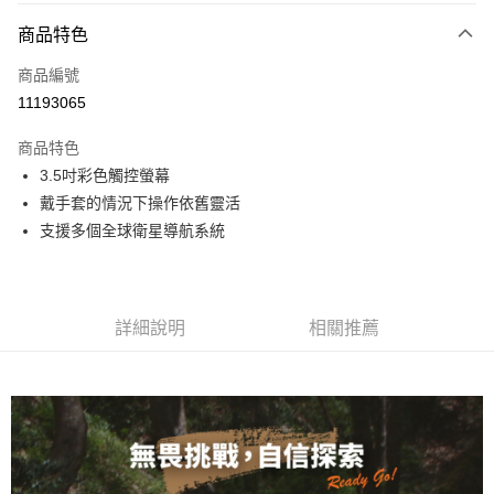
3 期 0 利率 每期
NT$6,663
21家銀行
商品特色
合作金庫商業銀行
第一商業銀行
超商取貨付款
商品編號
華南商業銀行
彰化商業銀行
11193065
LINE Pay
上海商業儲蓄銀行
台北富邦商業銀行
國泰世華商業銀行
兆豐國際商業銀行
商品特色
Apple Pay
臺灣中小企業銀行
台中商業銀行
3.5吋彩色觸控螢幕
匯豐（台灣）商業銀行
華泰商業銀行
ATM付款
戴手套的情況下操作依舊靈活
聯邦商業銀行
遠東國際商業銀行
元大商業銀行
永豐商業銀行
支援多個全球衛星導航系統
運送方式
玉山商業銀行
星展（台灣）商業銀行
台新國際商業銀行
中國信託商業銀行
全家取貨付款
台灣樂天信用卡公司
每筆NT$60，滿NT$490(含以上)免運費
詳細說明
相關推薦
付款後全家取貨
每筆NT$60，滿NT$490(含以上)免運費
7-11取貨付款
每筆NT$60，滿NT$490(含以上)免運費