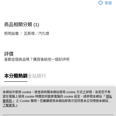
客服
商品相關分類 (1)
照明設備
瓦斯燈／汽化燈
評價
喜歡這個商品嗎？購買後給他一個好評吧
本分類熱銷
全站排行
本網站中使用 cookie，欲查詢有關本網站使用 cookie 方式之詳情，及若您不希
熱門標籤
望在電腦上使用 cookie 時應如何變更電腦的 cookie 設定，請參閱本網站「
隱私
權條款
」之 Cookie 聲明。您繼續使用本網站即表示您同意本公司得按本網站使
用條款之 Cookie 聲明使用 cookie。
了解更多 >