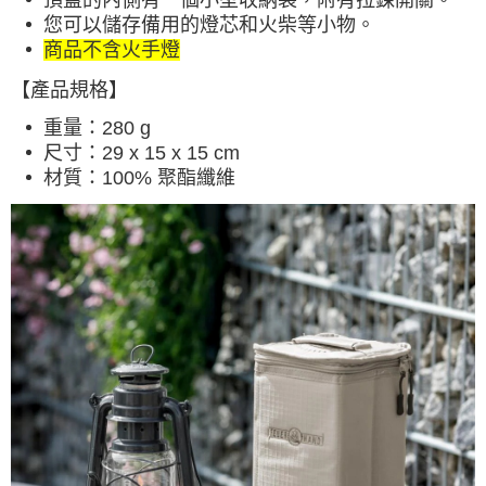
每筆NT$60，滿NT$490(含以上)免運費
您可以儲存備用的燈芯和火柴等小物。
商品不含火手燈
宅配
每筆NT$80，滿NT$490(含以上)免運費
【產品規格】
離島宅配
重量：280 g
每筆NT$80，滿NT$490(含以上)免運費
尺寸：29 x 15 x 15 cm
材質：100% 聚酯纖維
付款後門市自取
免運費