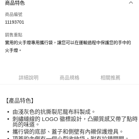
3 期 0 利率 每期
NT$240
21家銀行
商品特色
合作金庫商業銀行
第一商業銀行
超商取貨付款
商品編號
華南商業銀行
彰化商業銀行
11193701
LINE Pay
上海商業儲蓄銀行
台北富邦商業銀行
國泰世華商業銀行
兆豐國際商業銀行
銷售重點
Apple Pay
臺灣中小企業銀行
台中商業銀行
實用的火手燈專用攜行袋，讓您可以在運輸過程中保護您的手中的
匯豐（台灣）商業銀行
華泰商業銀行
ATM付款
火手燈。
聯邦商業銀行
遠東國際商業銀行
元大商業銀行
永豐商業銀行
運送方式
玉山商業銀行
星展（台灣）商業銀行
台新國際商業銀行
中國信託商業銀行
全家取貨付款
台灣樂天信用卡公司
詳細說明
商品規格
相關推薦
每筆NT$60，滿NT$490(含以上)免運費
付款後全家取貨
【產品特色】
每筆NT$60，滿NT$490(含以上)免運費
由淺灰色的抗撕裂尼龍布料製成。
7-11取貨付款
刺繡縫線的 LOGO 徽標設計，凸顯質感又帶了點時
每筆NT$60，滿NT$490(含以上)免運費
尚的味道。
攜行袋的底部、蓋子和側壁有內襯保護燈具。
付款後7-11取貨
頂蓋的內側有一個小型收納袋，附有拉鍊開關。