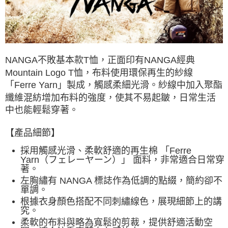
付款後7-11取貨
每筆NT$60，滿NT$490(含以上)免運費
宅配
每筆NT$80，滿NT$490(含以上)免運費
NANGA不敗基本款T恤，正面印有NANGA經典
Mountain Logo T恤，布料使用環保再生的紗線
離島宅配
「Ferre Yarn」製成，觸感柔細光滑。紗線中加入聚酯
每筆NT$80，滿NT$490(含以上)免運費
纖維混紡增加布料的強度，使其不易起皺，日常生活
中也能輕鬆穿著。
付款後門市自取
免運費
【產品細節】
採用觸感光滑、柔軟舒適的再生棉 「Ferre
Yarn（フェレーヤーン）」 面料，非常適合日常穿
著。
左胸繡有 NANGA 標誌作為低調的點綴，簡約卻不
單調。
根據衣身顏色搭配不同刺繡線色，展現細節上的講
究。
柔軟的布料與略為寬鬆的剪裁，提供舒適活動空