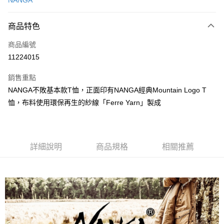
NANGA
信用卡分期付款
3 期 0 利率 每期
NT$683
21家銀行
商品特色
合作金庫商業銀行
第一商業銀行
超商取貨付款
商品編號
華南商業銀行
彰化商業銀行
11224015
LINE Pay
上海商業儲蓄銀行
台北富邦商業銀行
國泰世華商業銀行
兆豐國際商業銀行
銷售重點
Apple Pay
臺灣中小企業銀行
台中商業銀行
NANGA不敗基本款T恤，正面印有NANGA經典Mountain Logo T
匯豐（台灣）商業銀行
華泰商業銀行
ATM付款
恤，布料使用環保再生的紗線「Ferre Yarn」製成
聯邦商業銀行
遠東國際商業銀行
元大商業銀行
永豐商業銀行
運送方式
玉山商業銀行
星展（台灣）商業銀行
台新國際商業銀行
中國信託商業銀行
全家取貨付款
台灣樂天信用卡公司
詳細說明
商品規格
相關推薦
每筆NT$60，滿NT$490(含以上)免運費
付款後全家取貨
每筆NT$60，滿NT$490(含以上)免運費
7-11取貨付款
每筆NT$60，滿NT$490(含以上)免運費