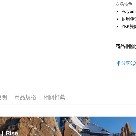
LINE Pay
上海商
商品特色
國泰世
Polya
Apple Pay
臺灣中
耐用彈
匯豐（
ATM付款
YKK雙
聯邦商
元大商
玉山商
運送方式
商品相關分
台新國
台灣樂
全家取貨
戶外機能
分享
每筆NT$6
付款後全
每筆NT$6
7-11取貨
說明
商品規格
相關推薦
每筆NT$6
付款後7-1
每筆NT$6
宅配