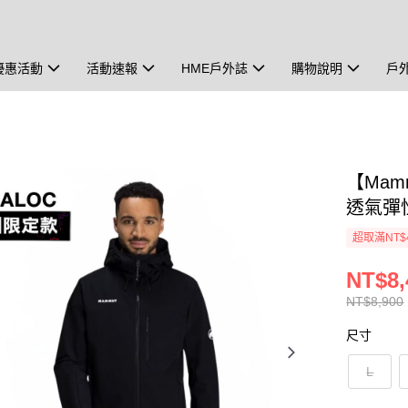
優惠活動
活動速報
HME戶外誌
購物說明
戶
【Mamm
透氣彈性
超取滿NT$
NT$8,
NT$8,900
尺寸
L