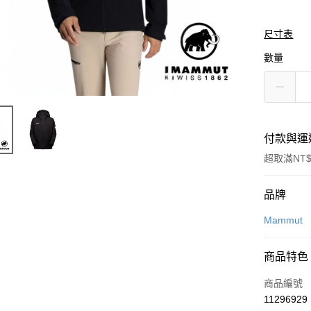
尺寸表
數量
付款與運
超取滿NT$
付款方式
品牌
信用卡一
Mammut
信用卡分
商品特色
3 期 
商品編號
合作金
超商取貨
11296929
華南商