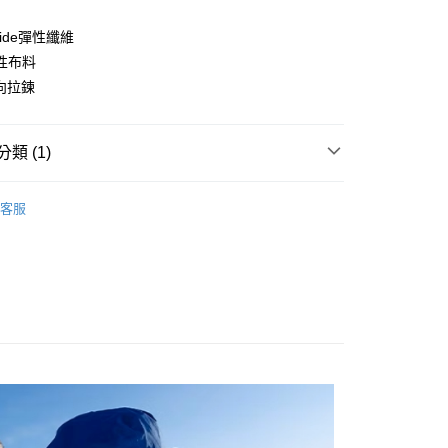
業儲蓄銀行
台北富邦商業銀行
華商業銀行
兆豐國際商業銀行
mide彈性纖維
小企業銀行
台中商業銀行
性布料
台灣）商業銀行
華泰商業銀行
向拉鍊
業銀行
遠東國際商業銀行
業銀行
永豐商業銀行
業銀行
星展（台灣）商業銀行
類 (1)
際商業銀行
中國信託商業銀行
天信用卡公司
付款
服飾
男｜刷毛／軟殼服飾
客服
0，滿NT$490(含以上)免運費
家取貨
0，滿NT$490(含以上)免運費
付款
0，滿NT$490(含以上)免運費
1取貨
0，滿NT$490(含以上)免運費