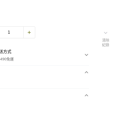
清除
紀錄
送方式
490免運
次付款
期付款
0 利率 每期
NT$2,818
21家銀行
庫商業銀行
第一商業銀行
付款
業銀行
彰化商業銀行