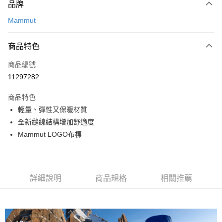
品牌
信用卡一次付款
Mammut
信用卡分期付款
3 期 0 利率 每期
NT$405
21家銀行
商品特色
合作金庫商業銀行
第一商業銀行
超商取貨付款
商品編號
華南商業銀行
彰化商業銀行
11297282
LINE Pay
上海商業儲蓄銀行
台北富邦商業銀行
國泰世華商業銀行
兆豐國際商業銀行
商品特色
Apple Pay
臺灣中小企業銀行
台中商業銀行
輕量、彈性又保暖材質
匯豐（台灣）商業銀行
華泰商業銀行
ATM付款
全新縫線結構增加舒適度
聯邦商業銀行
遠東國際商業銀行
元大商業銀行
永豐商業銀行
Mammut LOGO布標
運送方式
玉山商業銀行
星展（台灣）商業銀行
台新國際商業銀行
中國信託商業銀行
全家取貨付款
台灣樂天信用卡公司
每筆NT$60，滿NT$490(含以上)免運費
詳細說明
商品規格
相關推薦
付款後全家取貨
每筆NT$60，滿NT$490(含以上)免運費