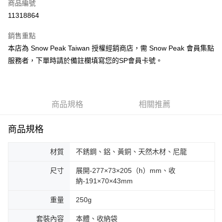
超商取貨付款
商品編號
華南商業銀行
彰化商業銀行
11318864
LINE Pay
上海商業儲蓄銀行
台北富邦商業銀行
國泰世華商業銀行
兆豐國際商業銀行
銷售重點
Apple Pay
臺灣中小企業銀行
台中商業銀行
本店為 Snow Peak Taiwan 授權經銷商店，需 Snow Peak 會員集點
匯豐（台灣）商業銀行
華泰商業銀行
ATM付款
服務者，下單時請於備註欄填寫您的SP會員卡號。
聯邦商業銀行
遠東國際商業銀行
元大商業銀行
永豐商業銀行
運送方式
玉山商業銀行
星展（台灣）商業銀行
台新國際商業銀行
中國信託商業銀行
全家取貨付款
台灣樂天信用卡公司
商品規格
相關推薦
每筆NT$60，滿NT$490(含以上)免運費
商品規格
付款後全家取貨
每筆NT$60，滿NT$490(含以上)免運費
材質
不銹鋼、鋁、黃銅、天然木材、尼龍
7-11取貨付款
尺寸
展開-277×73×205（h）mm、收
每筆NT$60，滿NT$490(含以上)免運費
納-191×70×43mm
付款後7-11取貨
重量
250g
每筆NT$60，滿NT$490(含以上)免運費
套裝內容
本體、收納袋