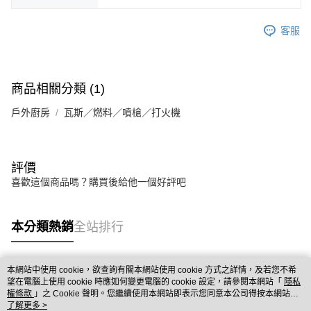
宅配
每筆NT$80，滿NT$490(含以上)免運費
客服
離島宅配
每筆NT$80，滿NT$490(含以上)免運費
商品相關分類 (1)
付款後門市自取
免運費
戶外廚房
瓦斯／燃料／噴槍／打火機
評價
喜歡這個商品嗎？購買後給他一個好評吧
本分類熱銷
全站排行
本網站中使用 cookie，欲查詢有關本網站使用 cookie 方式之詳情，及若您不希
熱門標籤
望在電腦上使用 cookie 時應如何變更電腦的 cookie 設定，請參閱本網站「
隱私
權條款
」之 Cookie 聲明。您繼續使用本網站即表示您同意本公司得按本網站使
用條款之 Cookie 聲明使用 cookie。
了解更多 >