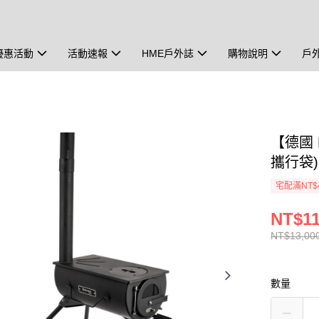
優惠活動
活動速報
HME戶外誌
購物說明
戶
【德國 P
攜行袋) C
宅配滿NT$
NT$11
NT$13,00
數量