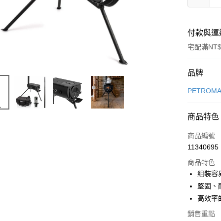
付款與運
宅配滿NT$
付款方式
品牌
信用卡一
PETROM
信用卡分
商品特色
3 期 
商品編號
合作金
LINE Pay
11340695
華南商
Apple Pay
上海商
商品特色
國泰世
組裝容
ATM付款
臺灣中
堅固、
匯豐（
高效率
聯邦商
運送方式
元大商
銷售重點