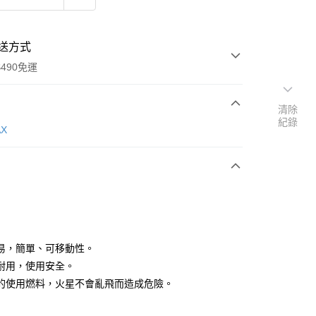
送方式
490免運
清除
紀錄
次付款
AX
期付款
0 利率 每期
NT$3,900
21家銀行
庫商業銀行
第一商業銀行
業銀行
彰化商業銀行
業儲蓄銀行
台北富邦商業銀行
華商業銀行
兆豐國際商業銀行
易，簡單、可移動性。
小企業銀行
台中商業銀行
耐用，使用安全。
台灣）商業銀行
華泰商業銀行
的使用燃料，火星不會亂飛而造成危險。
業銀行
遠東國際商業銀行
業銀行
永豐商業銀行