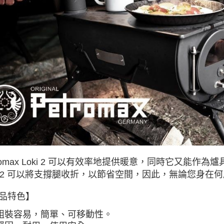
romax Loki 2 可以有效率地提供暖意，
同時它又能作為爐
ki 2 可以將支撐腿收折，以節省空間，
因此，無論您身在何
品特色】
組裝容易，簡單、可移動性。