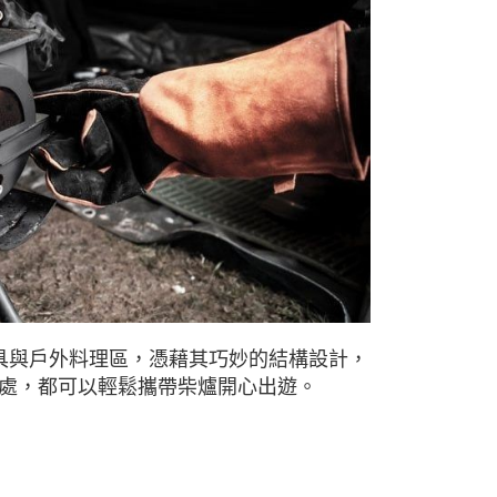
具與戶外料理區，憑藉其巧妙的結構設計，
處，都可以輕鬆攜帶柴爐開心出遊。