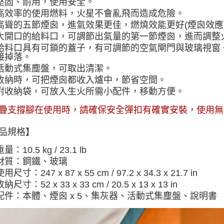
堅固、耐用，使用安全。
高效率的使用燃料，火星不會亂飛而造成危險。
高聳的五節煙囪，進氣效果更佳，燃燒效能更好(煙囪效應
大開口的給料口，可調節出氣量的第一節煙囪，進而調整
給料口具有可鎖的蓋子，有可調節的空氣閘門與玻璃視窗
接掉落。
活動式集塵盤，可取出清潔。
收納時，可把煙囪都收入爐中，節省空間。
附收納袋，可放入生火所需小配件，移動方便。
疊支撐腳在使用時，請確保安全彈扣有確實安裝，使用無
品規格】
重量：
10.5 kg / 23.1 lb
材質：
鋼鐵、玻璃
使用尺寸：
247 x 87 x 55 cm / 97.2 x 34.3 x 21.7 in
收納尺寸：
52 x 33 x 33 cm / 20.5 x 13 x 13 in
配件：
本體、煙囪 x 5、集灰器、活動式集塵盤、說明書