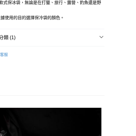
業銀行
星展（台灣）商業銀行
max 軟式保冰袋，無論是在打獵、旅行、露營、釣魚還是野
際商業銀行
中國信託商業銀行
0，滿NT$490(含以上)免運費
天信用卡公司
根據使用的目的選擇保冷袋的顏色。
0，滿NT$490(含以上)免運費
類 (1)
市自取
焚火台／燒烤爐／柴火爐
客服