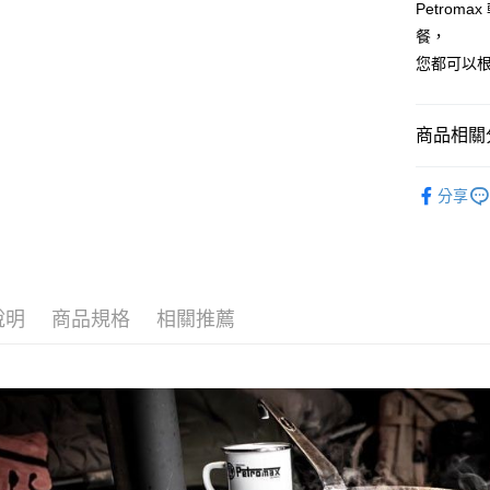
玉山商
Petro
宅配
台新國
餐，
每筆NT$8
台灣樂
您都可以
離島宅配
每筆NT$8
商品相關分
付款後門
戶外廚房
免運費
分享
說明
商品規格
相關推薦