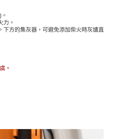
)。
火力。
。下方的集灰器，可避免添加柴火時灰燼直
虞。