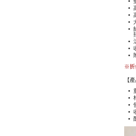
※折
【產