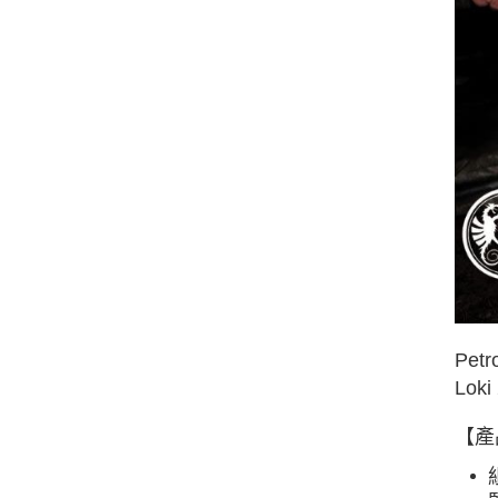
Pet
Lo
【產