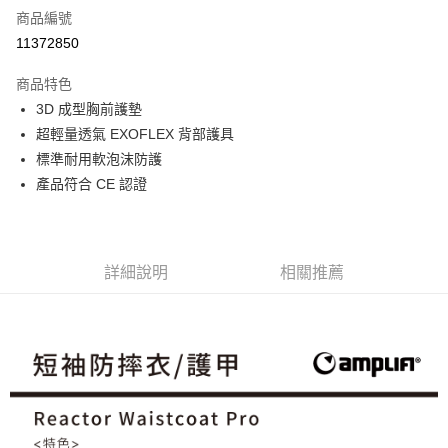
商品編號
信用卡分期付款
11372850
3 期 0 利率 每期
NT$1,966
21家銀行
商品特色
合作金庫商業銀行
第一商業銀行
超商取貨付款
3D 成型胸前護墊
華南商業銀行
彰化商業銀行
超輕量透氣 EXOFLEX 背部護具
LINE Pay
上海商業儲蓄銀行
台北富邦商業銀行
國泰世華商業銀行
兆豐國際商業銀行
標準耐用軟泡沫防護
Apple Pay
臺灣中小企業銀行
台中商業銀行
產品符合 CE 認證
匯豐（台灣）商業銀行
華泰商業銀行
ATM付款
聯邦商業銀行
遠東國際商業銀行
元大商業銀行
永豐商業銀行
運送方式
玉山商業銀行
星展（台灣）商業銀行
詳細說明
相關推薦
台新國際商業銀行
中國信託商業銀行
全家取貨付款
台灣樂天信用卡公司
每筆NT$60，滿NT$490(含以上)免運費
付款後全家取貨
每筆NT$60，滿NT$490(含以上)免運費
7-11取貨付款