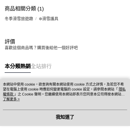
商品相關分類 (1)
冬季滑雪旅遊趣
❄️滑雪護具
評價
喜歡這個商品嗎？購買後給他一個好評吧
本分類熱銷
全站排行
本網站中使用 cookie，欲查詢有關本網站使用 cookie 方式之詳情，及若您不希
熱門標籤
望在電腦上使用 cookie 時應如何變更電腦的 cookie 設定，請參閱本網站「
隱私
權條款
」之 Cookie 聲明。您繼續使用本網站即表示您同意本公司得按本網站使
用條款之 Cookie 聲明使用 cookie。
了解更多 >
我知道了