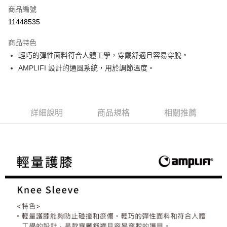
商品編號
信用卡分期付款
11448535
3 期 0 利率 每期
NT$405
21家銀行
商品特色
合作金庫商業銀行
第一商業銀行
超商取貨付款
輕巧的彈性面料符合人體工學，穿戴舒適且容易穿脫。
華南商業銀行
彰化商業銀行
AMPLIFI 設計的通風系統，用於調節溫度。
LINE Pay
上海商業儲蓄銀行
台北富邦商業銀行
國泰世華商業銀行
兆豐國際商業銀行
Apple Pay
臺灣中小企業銀行
台中商業銀行
匯豐（台灣）商業銀行
華泰商業銀行
ATM付款
聯邦商業銀行
遠東國際商業銀行
詳細說明
商品規格
相關推薦
元大商業銀行
永豐商業銀行
運送方式
玉山商業銀行
星展（台灣）商業銀行
台新國際商業銀行
中國信託商業銀行
全家取貨付款
台灣樂天信用卡公司
每筆NT$60，滿NT$490(含以上)免運費
付款後全家取貨
每筆NT$60，滿NT$490(含以上)免運費
7-11取貨付款