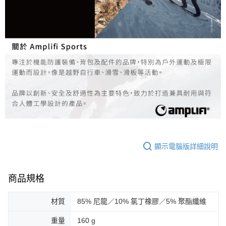
顯示電腦版詳細說明
商品規格
材質
85% 尼龍／10% 氯丁橡膠／5% 聚酯纖維
重量
160 g