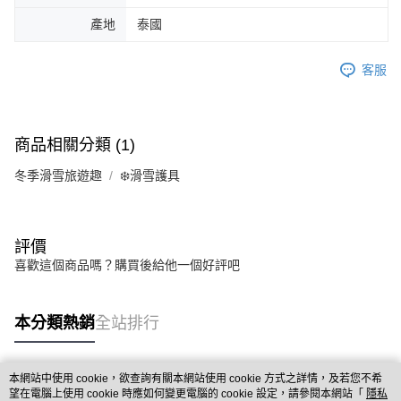
產地
泰國
客服
商品相關分類 (1)
冬季滑雪旅遊趣
❄️滑雪護具
評價
喜歡這個商品嗎？購買後給他一個好評吧
本分類熱銷
全站排行
本網站中使用 cookie，欲查詢有關本網站使用 cookie 方式之詳情，及若您不希
熱門標籤
望在電腦上使用 cookie 時應如何變更電腦的 cookie 設定，請參閱本網站「
隱私