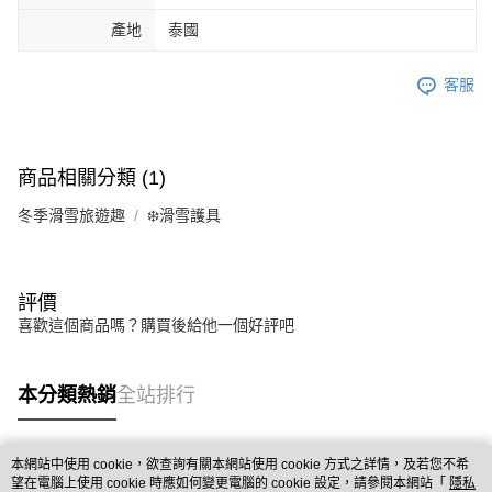
產地
泰國
客服
商品相關分類 (1)
冬季滑雪旅遊趣
❄️滑雪護具
評價
喜歡這個商品嗎？購買後給他一個好評吧
本分類熱銷
全站排行
本網站中使用 cookie，欲查詢有關本網站使用 cookie 方式之詳情，及若您不希
熱門標籤
望在電腦上使用 cookie 時應如何變更電腦的 cookie 設定，請參閱本網站「
隱私