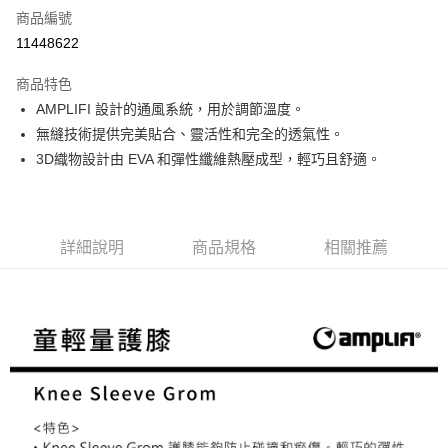
商品編號
信用卡分期付款
11448622
3 期 0 利率 每期
NT$360
21家銀行
商品特色
合作金庫商業銀行
第一商業銀行
超商取貨付款
AMPLIFI 設計的通風系統，用於調節溫度。
華南商業銀行
彰化商業銀行
無縫技術提供完美貼合、靈活性和完全的透氣性。
LINE Pay
上海商業儲蓄銀行
台北富邦商業銀行
國泰世華商業銀行
兆豐國際商業銀行
3D織物設計由 EVA 和彈性纖維熱壓成型，輕巧且舒適。
Apple Pay
臺灣中小企業銀行
台中商業銀行
匯豐（台灣）商業銀行
華泰商業銀行
ATM付款
聯邦商業銀行
遠東國際商業銀行
元大商業銀行
永豐商業銀行
詳細說明
商品規格
相關推薦
運送方式
玉山商業銀行
星展（台灣）商業銀行
台新國際商業銀行
中國信託商業銀行
全家取貨付款
台灣樂天信用卡公司
每筆NT$60，滿NT$490(含以上)免運費
付款後全家取貨
每筆NT$60，滿NT$490(含以上)免運費
7-11取貨付款