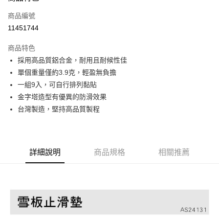
合作金庫商業銀行
第一商業銀行
超商取貨付款
商品編號
華南商業銀行
彰化商業銀行
11451744
LINE Pay
上海商業儲蓄銀行
台北富邦商業銀行
國泰世華商業銀行
兆豐國際商業銀行
商品特色
Apple Pay
臺灣中小企業銀行
台中商業銀行
採用高品質鋁合金，耐用且耐候性佳
匯豐（台灣）商業銀行
華泰商業銀行
ATM付款
單個重量僅約3.9克，輕盈無負擔
聯邦商業銀行
遠東國際商業銀行
元大商業銀行
永豐商業銀行
一組9入，可自行排列黏貼
運送方式
玉山商業銀行
星展（台灣）商業銀行
金字塔造型有優異的防滑效果
台新國際商業銀行
中國信託商業銀行
全家取貨付款
台灣製造，堅持高品質製程
台灣樂天信用卡公司
每筆NT$60，滿NT$490(含以上)免運費
付款後全家取貨
詳細說明
商品規格
相關推薦
每筆NT$60，滿NT$490(含以上)免運費
7-11取貨付款
每筆NT$60，滿NT$490(含以上)免運費
付款後7-11取貨
每筆NT$60，滿NT$490(含以上)免運費