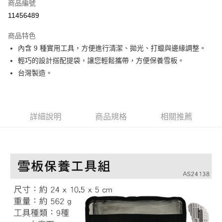
超商取貨付款
商品編號
華南商業銀行
彰化商業銀行
11456489
LINE Pay
上海商業儲蓄銀行
台北富邦商業銀行
國泰世華商業銀行
兆豐國際商業銀行
商品特色
Apple Pay
臺灣中小企業銀行
台中商業銀行
內含 9 種實用工具，方便進行清潔、拋光、打蠟與邊緣調整。
匯豐（台灣）商業銀行
華泰商業銀行
ATM付款
輕巧的設計搭配提袋，讓您輕鬆攜帶，方便保養雪板。
聯邦商業銀行
遠東國際商業銀行
元大商業銀行
永豐商業銀行
台灣製造。
運送方式
玉山商業銀行
星展（台灣）商業銀行
台新國際商業銀行
中國信託商業銀行
全家取貨付款
台灣樂天信用卡公司
每筆NT$60，滿NT$490(含以上)免運費
詳細說明
商品規格
相關推薦
付款後全家取貨
每筆NT$60，滿NT$490(含以上)免運費
7-11取貨付款
每筆NT$60，滿NT$490(含以上)免運費
付款後7-11取貨
每筆NT$60，滿NT$490(含以上)免運費