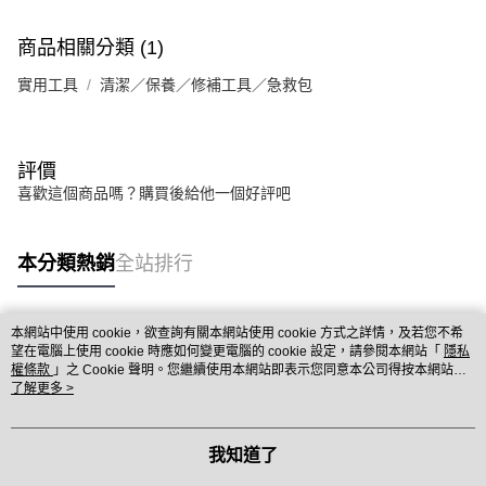
商品相關分類 (1)
實用工具
清潔／保養／修補工具／急救包
評價
喜歡這個商品嗎？購買後給他一個好評吧
本分類熱銷
全站排行
本網站中使用 cookie，欲查詢有關本網站使用 cookie 方式之詳情，及若您不希
熱門標籤
望在電腦上使用 cookie 時應如何變更電腦的 cookie 設定，請參閱本網站「
隱私
權條款
」之 Cookie 聲明。您繼續使用本網站即表示您同意本公司得按本網站使
用條款之 Cookie 聲明使用 cookie。
了解更多 >
我知道了