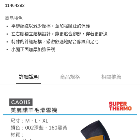
信用卡分期付款
11464292
3 期 0 利率 每期
NT$283
21家銀行
商品特色
合作金庫商業銀行
第一商業銀行
超商取貨付款
平縫編織以減少摩擦，並加強腳趾的保護
華南商業銀行
彰化商業銀行
左右腳獨立結構設計，能更貼合腳部，穿著更舒適
LINE Pay
上海商業儲蓄銀行
台北富邦商業銀行
國泰世華商業銀行
兆豐國際商業銀行
特殊的針織結構，緊密舒適地貼合腳踝和足弓
Apple Pay
臺灣中小企業銀行
台中商業銀行
小腿正面加厚加強保護
匯豐（台灣）商業銀行
華泰商業銀行
ATM付款
聯邦商業銀行
遠東國際商業銀行
元大商業銀行
永豐商業銀行
運送方式
玉山商業銀行
星展（台灣）商業銀行
詳細說明
商品規格
相關推薦
台新國際商業銀行
中國信託商業銀行
全家取貨付款
台灣樂天信用卡公司
每筆NT$60，滿NT$490(含以上)免運費
付款後全家取貨
每筆NT$60，滿NT$490(含以上)免運費
7-11取貨付款
每筆NT$60，滿NT$490(含以上)免運費