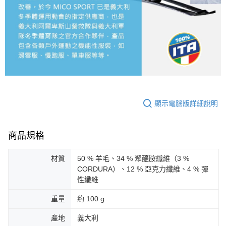
顯示電腦版詳細說明
商品規格
材質
50 % 羊毛、34 % 聚醯胺纖維（3 %
CORDURA）、12 % 亞克力纖維、4 % 彈
性纖維
重量
約 100 g
產地
義大利