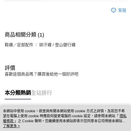
客服
商品相關分類 (1)
鞋襪／足部配件
排汗襪 / 登山健行襪
評價
喜歡這個商品嗎？購買後給他一個好評吧
本分類熱銷
全站排行
本網站中使用 cookie，欲查詢有關本網站使用 cookie 方式之詳情，及若您不希
熱門標籤
望在電腦上使用 cookie 時應如何變更電腦的 cookie 設定，請參閱本網站「
隱私
權條款
」之 Cookie 聲明。您繼續使用本網站即表示您同意本公司得按本網站使
用條款之 Cookie 聲明使用 cookie。
了解更多 >