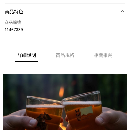
信用卡分期付款
3 期 0 利率 每期
NT$75
21家銀行
商品特色
合作金庫商業銀行
第一商業銀行
超商取貨付款
商品編號
華南商業銀行
彰化商業銀行
11467339
LINE Pay
上海商業儲蓄銀行
台北富邦商業銀行
國泰世華商業銀行
兆豐國際商業銀行
Apple Pay
臺灣中小企業銀行
台中商業銀行
匯豐（台灣）商業銀行
華泰商業銀行
ATM付款
詳細說明
商品規格
相關推薦
聯邦商業銀行
遠東國際商業銀行
元大商業銀行
永豐商業銀行
運送方式
玉山商業銀行
星展（台灣）商業銀行
台新國際商業銀行
中國信託商業銀行
全家取貨付款，HME品牌運費補貼
台灣樂天信用卡公司
免運費
付款後全家取貨，HME品牌運費補貼
免運費
7-11取貨付款，HME品牌運費補貼
免運費