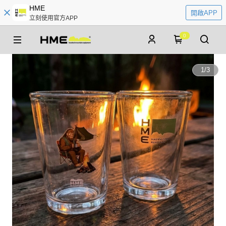
HME
開啟APP
立刻使用官方APP
0
1
/
3