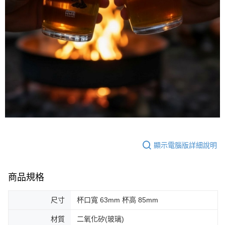
付款後7-11取貨，HME品牌運費補貼
免運費
宅配
每筆NT$80，滿NT$490(含以上)免運費
離島宅配
每筆NT$80，滿NT$490(含以上)免運費
付款後門市自取
免運費
順豐貨運海外配送(運費買家自付，順豐交貨並收取運費)
查看運費
顯示電腦版詳細說明
商品規格
尺寸
杯口寬 63mm 杯高 85mm
材質
二氧化矽(玻璃)