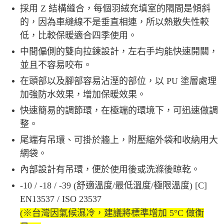
採用 Z 結構縫合，每個羽絨充填室的隔間是傾斜
的，因為車縫線不是垂直相連，所以熱散失性較
低，比較保暖適合四季使用。
中間偏側的雙向拉鍊設計，左右手均能快速開關，
並且不容易咬布。
在頭部以及腳部容易沾溼的部位，以 PU 塗層處理
加強防水效果，增加保暖效果。
快速簡易的調節環，在極端的環境下，可迅速做調
整。
尾端有吊環、可掛於牆上，附壓縮外袋和收納用大
網袋。
內部設計有吊環，便於使用後或洗滌後晾乾。
-10 / -18 / -39 (舒適溫度/最低溫度/極限溫度) [C]
EN13537 / ISO 23537
(※台灣因氣候濕冷，建議將標準增加 5°C 做衡