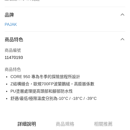
付款方式
品牌
信用卡一次付款
PAJAK
信用卡分期付款
3 期 0 利率 每期
NT$5,133
21家銀行
商品特色
合作金庫商業銀行
第一商業銀行
超商取貨付款
商品編號
華南商業銀行
彰化商業銀行
11470193
LINE Pay
上海商業儲蓄銀行
台北富邦商業銀行
國泰世華商業銀行
兆豐國際商業銀行
商品特色
Apple Pay
臺灣中小企業銀行
台中商業銀行
CORE 950 專為冬季的探險旅程所設計
匯豐（台灣）商業銀行
華泰商業銀行
ATM付款
Z結構縫合，歐規700FP波蘭鵝絨，高膨脹係數
聯邦商業銀行
遠東國際商業銀行
元大商業銀行
永豐商業銀行
PU塗層處理提高頭部和腳部防水性
運送方式
玉山商業銀行
星展（台灣）商業銀行
舒適/最低/極限溫度分別為-10°C / -18°C / -39°C
台新國際商業銀行
中國信託商業銀行
全家取貨付款
台灣樂天信用卡公司
每筆NT$60，滿NT$490(含以上)免運費
付款後全家取貨
詳細說明
商品規格
相關推薦