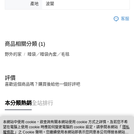
產地
波蘭
客服
商品相關分類 (1)
野外的家
睡袋／睡袋內套／毛毯
評價
喜歡這個商品嗎？購買後給他一個好評吧
本分類熱銷
全站排行
本網站中使用 cookie，欲查詢有關本網站使用 cookie 方式之詳情，及若您不希
熱門標籤
望在電腦上使用 cookie 時應如何變更電腦的 cookie 設定，請參閱本網站「
隱私
權條款
」之 Cookie 聲明。您繼續使用本網站即表示您同意本公司得按本網站使