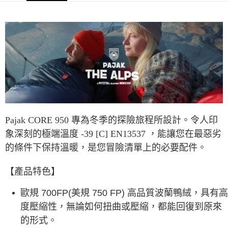
每筆NT$60，滿NT$490(含以上)免運費
7-11取貨付款
每筆NT$60，滿NT$490(含以上)免運費
付款後7-11取貨
每筆NT$60，滿NT$490(含以上)免運費
宅配
每筆NT$80，滿NT$490(含以上)免運費
Pajak CORE 950
專為冬季的探險旅程所設計。令人印
離島宅配
象深刻的極端溫度
-39 [C] EN13537
，能讓您在最惡劣
每筆NT$80，滿NT$490(含以上)免運費
的條件下保持溫暖，是您冒險清單上的必要配件。
付款後門市自取
免運費
【產品特色】
順豐貨運海外配送(運費買家自付，順豐交貨並收取運費)
查看運費
歐規 700FP(美規 750 FP) 高品質波蘭鴨絨，具有高
度壓縮性，無論如何扭曲或壓縮，都能回復到原來
的形式。