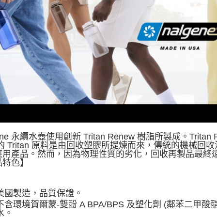
每筆NT$8
付款後門
免運費
順豐貨運海
ene 永續水壺使用創新 Tritan Renew 樹脂所製成。Trita
 的 Tritan 原料是由回收塑膠所提煉而來，傳統的機
應用產品。然而，因為物理性質的劣化，回收再製品最終
品特色】
美國製造，品質保證。
不含環境賀爾蒙-雙酚 A BPA/BPS 及塑化劑 (鄰苯二
水。