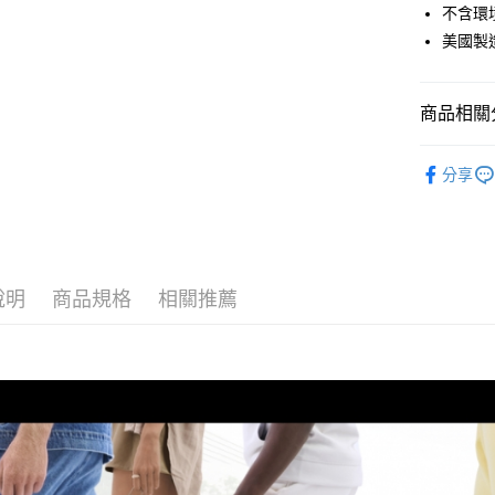
ATM付款
不含環
聯邦商
美國製
元大商
玉山商
運送方式
台新國
商品相關分
台灣樂
全家取貨
每筆NT$6
飲水系統
分享
付款後全
每筆NT$6
7-11取貨
每筆NT$6
說明
商品規格
相關推薦
付款後7-1
每筆NT$6
宅配
每筆NT$8
離島宅配