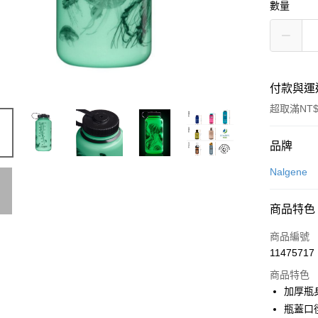
數量
付款與運
超取滿NT$
付款方式
品牌
信用卡一
Nalgene
信用卡分
商品特色
3 期 
商品編號
合作金
超商取貨
11475717
華南商
LINE Pay
上海商
商品特色
國泰世
加厚瓶
Apple Pay
臺灣中
瓶蓋口
匯豐（