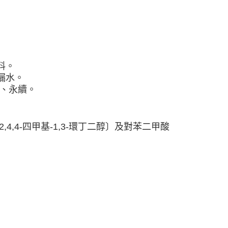
料。
漏水。
碳、永續。
與2,2,4,4-四甲基-1,3-環丁二醇〕及對苯二甲酸