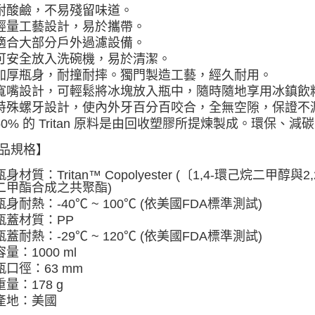
耐酸鹼，不易殘留味道。
輕量工藝設計，易於攜帶。
適合大部分戶外過濾設備。
可安全放入洗碗機，易於清潔。
加厚瓶身，耐撞耐摔。獨門製造工藝，經久耐用。
寬嘴設計，可輕鬆將冰塊放入瓶中，隨時隨地享用冰鎮飲
特殊螺牙設計，使內外牙百分百咬合，全無空隙，保證不
50% 的 Tritan 原料是由回收塑膠所提煉製成。環保、減
品規格】
瓶身材質：Tritan™ Copolyester (〔1,4-環己烷二甲醇
二甲酯合成之共聚酯)
瓶身耐熱：-40℃ ~ 100℃ (依美國FDA標準測試)
瓶蓋材質：PP
瓶蓋耐熱：-29℃ ~ 120℃ (依美國FDA標準測試)
容量：1000 ml
瓶口徑：63 mm
重量：178 g
產地：美國