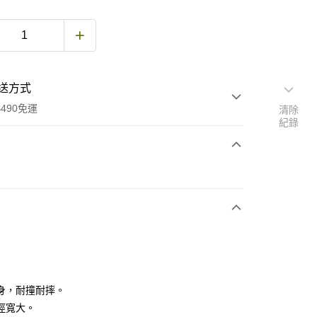
送方式
490免運
清除
紀錄
次付款
期付款
0 利率 每期
NT$186
21家銀行
庫商業銀行
第一商業銀行
付款
業銀行
彰化商業銀行
業儲蓄銀行
台北富邦商業銀行
華商業銀行
兆豐國際商業銀行
身，耐撞耐摔。
小企業銀行
台中商業銀行
徑寬大。
台灣）商業銀行
華泰商業銀行