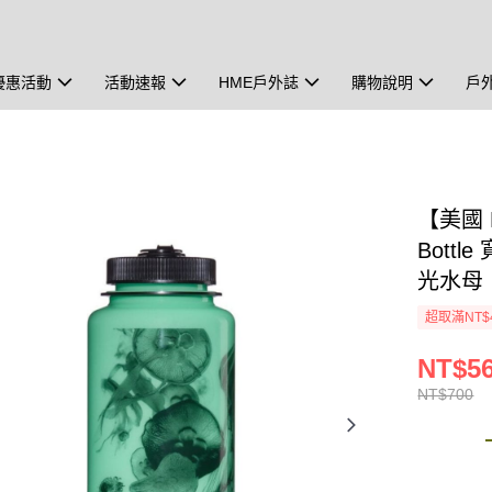
優惠活動
活動速報
HME戶外誌
購物說明
戶
【美國 Na
Bottl
光水母
超取滿NT$
NT$5
NT$700