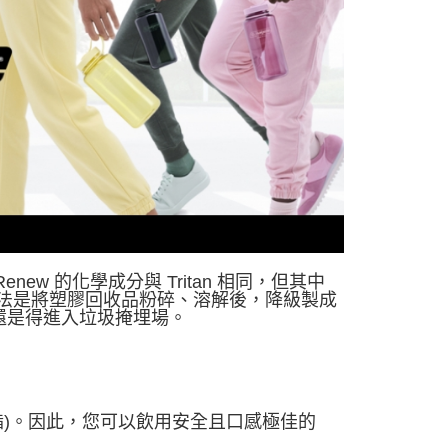
0，滿NT$490(含以上)免運費
市自取
外配送(運費買家自付，順豐交貨並收取運費)
查看運費
n Renew 的化學成分與 Tritan 相同，但其中
械回收法是將塑膠回收品粉碎、溶解後，降級製成
還是得進入垃圾掩埋場。
甲酸酯)。因此，您可以飲用安全且口感極佳的