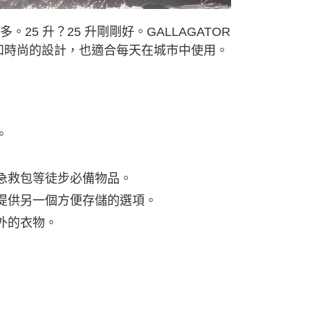
0，滿NT$490(含以上)免運費
。25 升？25 升剛剛好。GALLAGATOR
市自取
和時尚的設計，也適合每天在城市中使用。
外配送(運費買家自付，順豐交貨並收取運費)
查看運費
。
急救包等徒步必備物品。
提供另一個方便存儲的選項。
外的衣物。