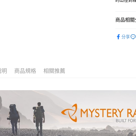
的山徑到
匯豐（
ATM付款
聯邦商
元大商
商品相關分
玉山商
運送方式
台新國
戶外背包
台灣樂
分享
全家取貨
每筆NT$6
付款後全
每筆NT$6
說明
商品規格
相關推薦
7-11取貨
每筆NT$6
付款後7-1
每筆NT$6
宅配
每筆NT$8
離島宅配