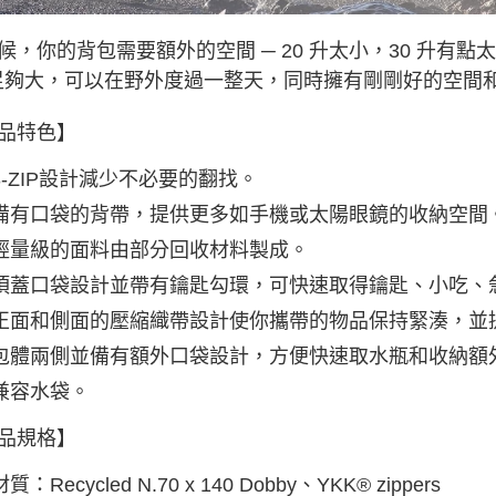
每筆NT$8
候，你的背包需要額外的空間 ─ 20 升太小，30 升有點太多
付款後門
 足夠大，可以在野外度過一整天，同時擁有剛剛好的空間
免運費
品特色】
順豐貨運海
3-ZIP設計減少不必要的翻找。
備有口袋的背帶，提供更多如手機或太陽眼鏡的收納空間
輕量級的面料由部分回收材料製成。
頂蓋口袋設計並帶有鑰匙勾環，可快速取得鑰匙、小吃、
正面和側面的壓縮織帶設計使你攜帶的物品保持緊湊，並
包體兩側並備有額外口袋設計，方便快速取水瓶和收納額
兼容水袋。
品規格】
材質：Recycled N.70 x 140 Dobby、YKK® zippers