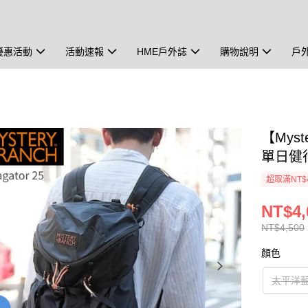
優惠活動
活動速報
HME戶外誌
購物說明
戶
【Myst
單日健行
超取滿NT$
NT$4,
NT$4,500
顏色
太平洋