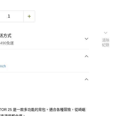
送方式
清除
490免運
紀錄
次付款
anch
期付款
0 利率 每期
NT$1,350
21家銀行
庫商業銀行
第一商業銀行
付款
業銀行
彰化商業銀行
業儲蓄銀行
台北富邦商業銀行
華商業銀行
兆豐國際商業銀行
GATOR 25 是一款多功能的背包。適合各種冒險，從崎嶇
小企業銀行
台中商業銀行