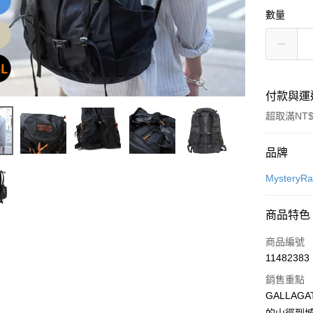
數量
付款與運
超取滿NT$
付款方式
品牌
信用卡一
MysteryR
信用卡分
商品特色
3 期 
商品編號
合作金
超商取貨
11482383
華南商
LINE Pay
上海商
銷售重點
國泰世
GALLA
Apple Pay
臺灣中