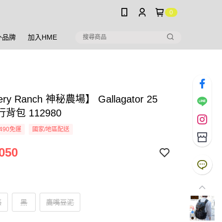
0
外品牌
加入HME
ery Ranch 神秘農場】 Gallagator 25
背包 112980
490免運
國家/地區配送
050
藍
黑
鷹嘴豆泥