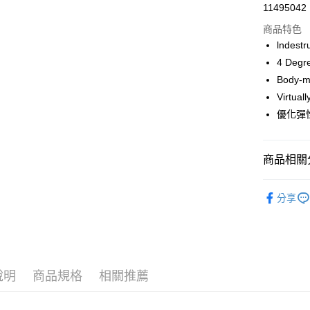
超商取貨
11495042
華南商
LINE Pay
上海商
商品特色
國泰世
lnde
Apple Pay
臺灣中
4 De
匯豐（
ATM付款
Body
聯邦商
Virt
元大商
優化彈
玉山商
運送方式
台新國
台灣樂
全家取貨
商品相關分
每筆NT$6
鞋襪／足
付款後全
分享
每筆NT$6
7-11取貨
每筆NT$6
說明
商品規格
相關推薦
付款後7-1
每筆NT$6