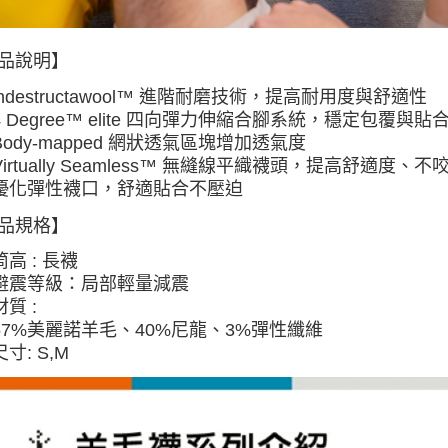
品說明】
lndestructawool™ 進階耐磨技術，提高耐用度與舒適性
4 Degree™ elite 四向彈力伸縮合腳系統，穩定包覆與貼
Body-mapped 網狀透氣區塊增加透氣度
Virtually Seamless™ 無縫線平織襪頭，提高舒適度、不
優化彈性襪口，舒適貼合不壓迫
品規格】
筒高 : 長襪
避震等級：局部輕量減震
材質 :
57%美麗諾羊毛、40%尼龍、3%彈性纖維
尺寸: S,M