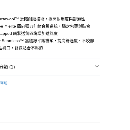
付款
業銀行
彰化商業銀行
業儲蓄銀行
台北富邦商業銀行
華商業銀行
兆豐國際商業銀行
structawool™ 進階耐磨技術，提高耐用度與舒適性
小企業銀行
台中商業銀行
gree™ elite 四向彈力伸縮合腳系統，穩定包覆與貼合
台灣）商業銀行
華泰商業銀行
-mapped 網狀透氣區塊增加透氣度
業銀行
遠東國際商業銀行
ually Seamless™ 無縫線平織襪頭，提高舒適度、不咬腳
業銀行
永豐商業銀行
性襪口，舒適貼合不壓迫
業銀行
星展（台灣）商業銀行
際商業銀行
中國信託商業銀行
天信用卡公司
付款
類 (1)
0，滿NT$490(含以上)免運費
部配件
排汗襪 / 登山健行襪
家取貨
客服
0，滿NT$490(含以上)免運費
付款
0，滿NT$490(含以上)免運費
1取貨
0，滿NT$490(含以上)免運費