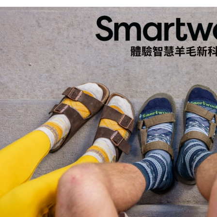
宅配
每筆NT$8
離島宅配
每筆NT$8
付款後門
免運費
順豐貨運海