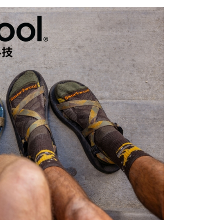
0，滿NT$490(含以上)免運費
0，滿NT$490(含以上)免運費
市自取
外配送(運費買家自付，順豐交貨並收取運費)
查看運費