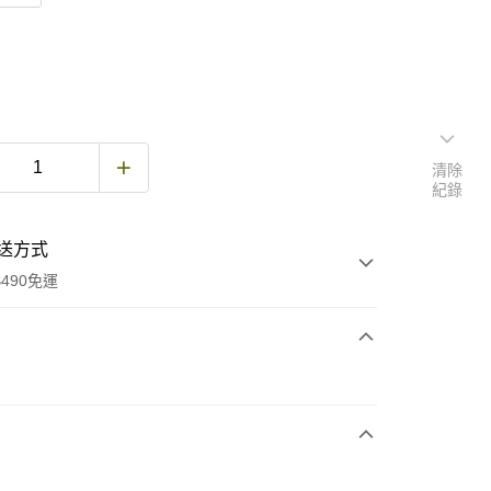
清除
紀錄
送方式
490免運
次付款
期付款
0 利率 每期
NT$354
21家銀行
庫商業銀行
第一商業銀行