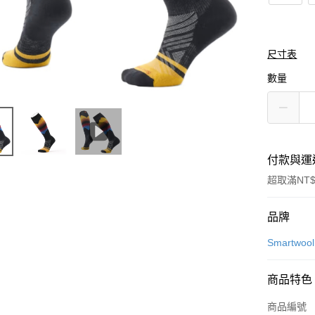
尺寸表
數量
付款與運
超取滿NT$
付款方式
品牌
信用卡一
Smartwool
信用卡分
商品特色
3 期 
商品編號
合作金