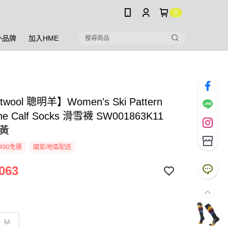
0
外品牌
加入HME
twool 聰明羊】Women's Ski Pattern
he Calf Socks 滑雪襪 SW001863K11
蜜黃
490免運
國家/地區配送
063
M