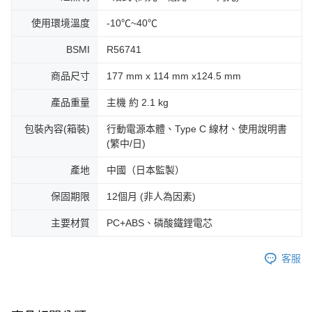
使用環境溫度
-10℃~40℃
BSMI
R56741
商品尺寸
177 mm x 114 mm x124.5 mm
產品重量
主機 約 2.1 kg
包裝內容(箱裝)
行動電源本體、Type C 線材、使用說明書
(繁中/日)
產地
中國（日本監製）
保固期限
12個月 (非人為因素)
主要材質
PC+ABS、磷酸鐵鋰電芯
客服