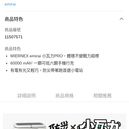
emirai
信用卡分期付款
3 期 0 利率 每期
NT$2,426
21家銀行
商品特色
合作金庫商業銀行
第一商業銀行
LINE Pay
商品編號
華南商業銀行
彰化商業銀行
11507571
Apple Pay
上海商業儲蓄銀行
台北富邦商業銀行
國泰世華商業銀行
兆豐國際商業銀行
商品特色
ATM付款
臺灣中小企業銀行
台中商業銀行
MIERNEX emirai 小瓦力PRO，體積不變戰力超標
匯豐（台灣）商業銀行
華泰商業銀行
60000 mAh! 一顆可抵六顆手機行充
聯邦商業銀行
遠東國際商業銀行
運送方式
元大商業銀行
永豐商業銀行
有電有光又輕巧，防災帶著跑首選小電站
宅配
玉山商業銀行
星展（台灣）商業銀行
每筆NT$80，滿NT$490(含以上)免運費
台新國際商業銀行
中國信託商業銀行
台灣樂天信用卡公司
離島宅配
詳細說明
商品規格
相關推薦
每筆NT$80，滿NT$490(含以上)免運費
付款後門市自取
免運費