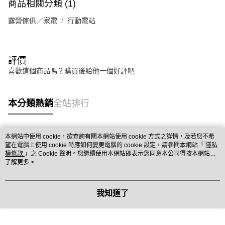
商品相關分類 (1)
露營傢俱／家電
行動電站
評價
喜歡這個商品嗎？購買後給他一個好評吧
本分類熱銷
全站排行
本網站中使用 cookie，欲查詢有關本網站使用 cookie 方式之詳情，及若您不希
熱門標籤
望在電腦上使用 cookie 時應如何變更電腦的 cookie 設定，請參閱本網站「
隱私
權條款
」之 Cookie 聲明。您繼續使用本網站即表示您同意本公司得按本網站使
用條款之 Cookie 聲明使用 cookie。
了解更多 >
我知道了