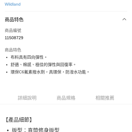
Wildland
信用卡分期付款
3 期 0 利率 每期
NT$760
21家銀行
商品特色
合作金庫商業銀行
第一商業銀行
超商取貨付款
商品編號
華南商業銀行
彰化商業銀行
11508729
LINE Pay
上海商業儲蓄銀行
台北富邦商業銀行
國泰世華商業銀行
兆豐國際商業銀行
商品特色
Apple Pay
臺灣中小企業銀行
台中商業銀行
布料具有四向彈性。
匯豐（台灣）商業銀行
華泰商業銀行
ATM付款
舒適、棉感、極佳的彈性與回復率。
聯邦商業銀行
遠東國際商業銀行
元大商業銀行
永豐商業銀行
環保C6氟素撥水劑，具環保，防潑水功能。
運送方式
玉山商業銀行
星展（台灣）商業銀行
台新國際商業銀行
中國信託商業銀行
全家取貨付款
台灣樂天信用卡公司
每筆NT$60，滿NT$490(含以上)免運費
詳細說明
商品規格
相關推薦
付款後全家取貨
每筆NT$60，滿NT$490(含以上)免運費
【產品細節】
7-11取貨付款
版型：直筒修身版型