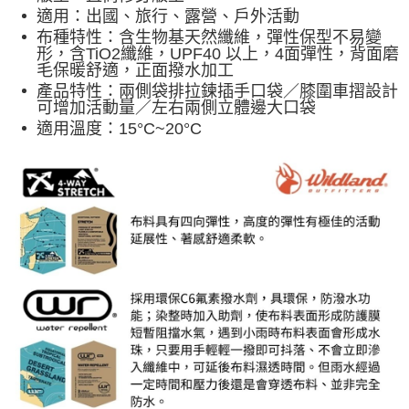
每筆NT$60，滿NT$490(含以上)免運費
適用：
出國、旅行、露營、戶外活動
付款後7-11取貨
布種特性：
含生物基天然纖維，彈性保型不易變
形，
含TiO2纖維，UPF40 以上，4面彈性，背面磨
每筆NT$60，滿NT$490(含以上)免運費
毛保暖舒適，正面撥水加工
產品特性：
兩側袋排拉鍊插手口袋／膝圍車摺設計
宅配
可增加活動量／左右兩側立體邊大口袋
每筆NT$80，滿NT$490(含以上)免運費
適用溫度：
15°C~20°C
離島宅配
每筆NT$80，滿NT$490(含以上)免運費
付款後門市自取
免運費
順豐貨運海外配送(運費買家自付，順豐交貨並收取運費)
查看運費