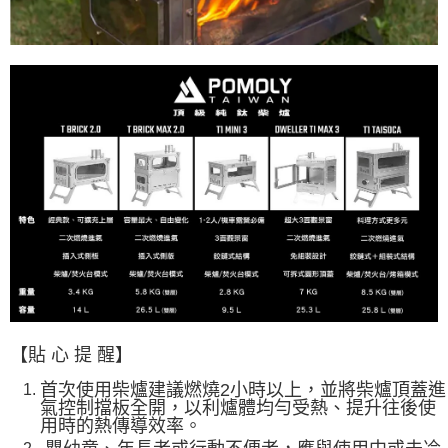
【貼 心 提 醒】
首次使用柴爐建議燃燒2小時以上，並將柴爐頂蓋進
氣控制擋板全開，以利爐體均勻受熱、提升往後使
用時的熱傳導效率。