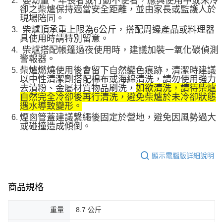
嬰幼童、年長者或行動不便者，應與使用中或未冷
卻之柴爐保持適當安全距離，並由家長或監護人於
現場陪同
。
柴爐頂承重上限為6公斤，搭配周邊產品或料理器
具使用時請特別留意
。
柴爐搭配帳篷過夜使用時，建議加裝一氧化碳偵測
警報器
。
柴爐燃燒使用後會留下自然變色痕跡，清潔時建議
以中性清潔劑搭配棉布或海綿清洗，請勿使用強力
去漬粉、金屬材質物品刷洗，
如欲清洗，請待柴爐
自然完全冷卻後再行清洗，避免柴爐於未冷卻狀態
遇水導致變形。
煙囪管蓋建議繫繩後固定於營地，避免因風勢過大
或碰撞造成傾倒
。
顯示電腦版詳細說明
商品規格
重量
8.7 公斤