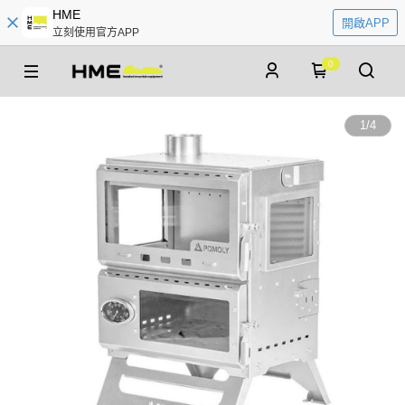
HME
開啟APP
立刻使用官方APP
0
1
/
4