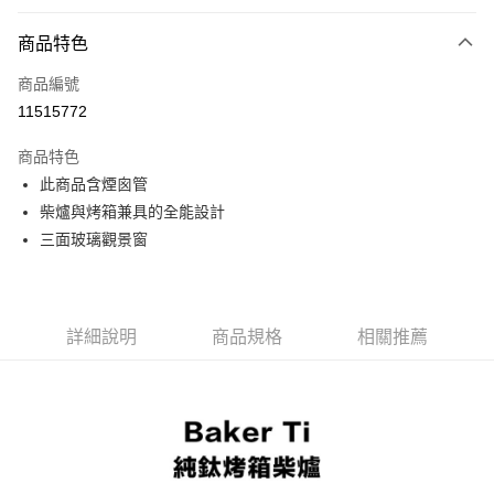
信用卡分期付款
3 期 0 利率 每期
NT$9,166
21家銀行
商品特色
合作金庫商業銀行
第一商業銀行
LINE Pay
商品編號
華南商業銀行
彰化商業銀行
11515772
Apple Pay
上海商業儲蓄銀行
台北富邦商業銀行
國泰世華商業銀行
兆豐國際商業銀行
商品特色
ATM付款
臺灣中小企業銀行
台中商業銀行
此商品含煙囪管
匯豐（台灣）商業銀行
華泰商業銀行
柴爐與烤箱兼具的全能設計
聯邦商業銀行
遠東國際商業銀行
運送方式
元大商業銀行
永豐商業銀行
三面玻璃觀景窗
宅配
玉山商業銀行
星展（台灣）商業銀行
每筆NT$80，滿NT$490(含以上)免運費
台新國際商業銀行
中國信託商業銀行
台灣樂天信用卡公司
離島宅配
詳細說明
商品規格
相關推薦
每筆NT$80，滿NT$490(含以上)免運費
付款後門市自取
免運費
順豐貨運海外配送(運費買家自付，順豐交貨並收取運費)
查看運費