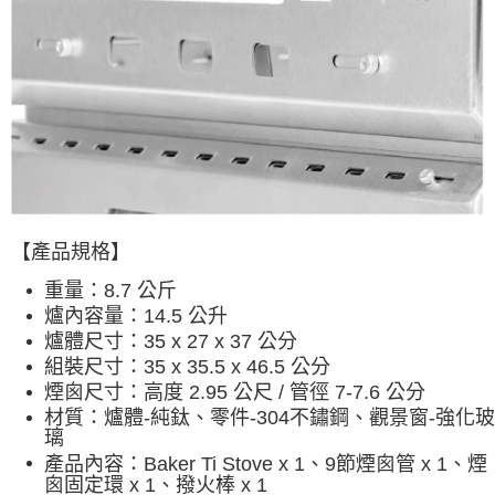
【產品規格】
重量：
8.7 公斤
爐內容量：14.5 公升
爐體尺寸：
35 x 27 x 37 公分
組裝尺寸：
35 x 35.5 x 46.5 公分
煙囪尺寸：
高度 2.95 公尺 / 管徑 7-7.6 公分
材質：爐體-純鈦、零件-304不鏽鋼、觀景窗-強化玻
璃
Baker Ti Stove x 1、9節煙囪管 x 1、煙
產品內容：
囪固定環 x 1、撥火棒 x 1