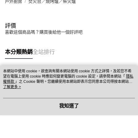
戶外廚房
焚火台／燒烤爐／柴火爐
評價
喜歡這個商品嗎？購買後給他一個好評吧
本分類熱銷
全站排行
本網站中使用 cookie，欲查詢有關本網站使用 cookie 方式之詳情，及若您不希
熱門標籤
望在電腦上使用 cookie 時應如何變更電腦的 cookie 設定，請參閱本網站「
隱私
權條款
」之 Cookie 聲明。您繼續使用本網站即表示您同意本公司得按本網站使
用條款之 Cookie 聲明使用 cookie。
了解更多 >
我知道了