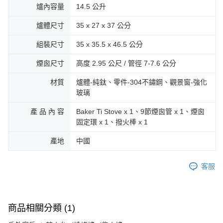
爐內容量
14.5 公升
爐體尺寸
35 x 27 x 37 公分
組裝尺寸
35 x 35.5 x 46.5 公分
煙囪尺寸
高度 2.95 公尺 / 管徑 7-7.6 公分
材質
爐體-純鈦、零件-304不鏽鋼、觀景窗-強化
玻璃
產 品 內 容
Baker Ti Stove x 1、9節煙囪管 x 1、煙囪
固定環 x 1、撥火棒 x 1
產地
中國
客服
商品相關分類 (1)