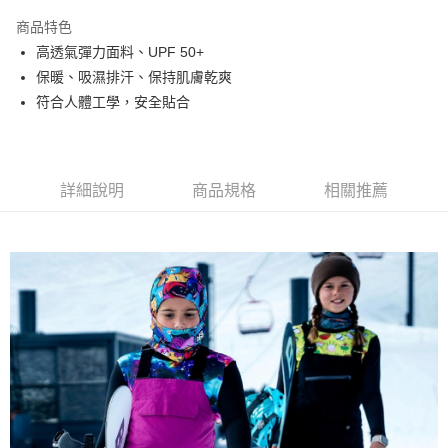
3 期 0 利率 每期
NT$300
21家銀行
商品特色
合作金庫商業銀行
第一商業銀行
超商取貨付款
高透氣彈力面料、UPF 50+
華南商業銀行
彰化商業銀行
保暖、吸濕排汗、保持肌膚乾爽
LINE Pay
上海商業儲蓄銀行
台北富邦商業銀行
國泰世華商業銀行
兆豐國際商業銀行
符合人體工學，安全貼合
Apple Pay
臺灣中小企業銀行
台中商業銀行
匯豐（台灣）商業銀行
華泰商業銀行
ATM付款
聯邦商業銀行
遠東國際商業銀行
元大商業銀行
永豐商業銀行
詳細說明
商品規格
相關推薦
運送方式
玉山商業銀行
星展（台灣）商業銀行
台新國際商業銀行
中國信託商業銀行
全家取貨付款
台灣樂天信用卡公司
每筆NT$60，滿NT$490(含以上)免運費
付款後全家取貨
每筆NT$60，滿NT$490(含以上)免運費
7-11取貨付款
每筆NT$60，滿NT$490(含以上)免運費
付款後7-11取貨