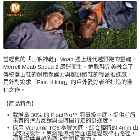
7-11取貨付款
每筆NT$60，滿NT$490(含以上)免運費
付款後7-11取貨
每筆NT$60，滿NT$490(含以上)免運費
宅配
每筆NT$80，滿NT$490(含以上)免運費
當經典的「山系神鞋」Moab 遇上現代越野跑的靈魂，
Merrell Moab Speed 2 應運而生。這款鞋完美融合了
離島宅配
傳統登山鞋的耐用保護力與越野跑鞋的輕盈推進感，
每筆NT$80，滿NT$490(含以上)免運費
是針對追求「Fast Hiking」的
戶外愛好者所打造的進
化之作。
付款後門市自取
免運費
【產品特色】
順豐貨運海外配送(運費買家自付，順豐交貨並收取運費)
查看運費
載增量 30% 的 FloatPro™ 羽量級中底，提供前所
未有的彈力反饋與長時間行走的舒適度。
採用 Vibram® TC5 橡膠大底，結合獨特的 4mm 山
型刻痕設計，無論是濕滑岩面還是鬆散碎石路徑，
都能提供卓越的穩定性與抓地力。