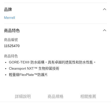
付款方式
品牌
信用卡一次付款
Merrell
信用卡分期付款
3 期 0 利率 每期
NT$1,694
21家銀行
商品特色
合作金庫商業銀行
第一商業銀行
超商取貨付款
商品編號
華南商業銀行
彰化商業銀行
11525470
LINE Pay
上海商業儲蓄銀行
台北富邦商業銀行
國泰世華商業銀行
兆豐國際商業銀行
商品特色
Apple Pay
臺灣中小企業銀行
台中商業銀行
GORE-TEX® 防水結構，具有卓越的透氣性和防水性能。
匯豐（台灣）商業銀行
華泰商業銀行
ATM付款
Cleansport NXT™ 生物抑菌技術
聯邦商業銀行
遠東國際商業銀行
元大商業銀行
永豐商業銀行
輕量級FlexPlate™防護片
運送方式
玉山商業銀行
星展（台灣）商業銀行
台新國際商業銀行
中國信託商業銀行
全家取貨付款
台灣樂天信用卡公司
每筆NT$60，滿NT$490(含以上)免運費
詳細說明
商品規格
相關推薦
付款後全家取貨
每筆NT$60，滿NT$490(含以上)免運費