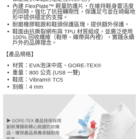
內建 FlexPlate™ 輕量防護片，在維持鞋身靈活度
的同時，強化了抗扭轉剛性，保護足弓並在崎嶇地
形中提供穩定的支撐。
耐磨橡膠鞋跟和鞋頭保護區塊，提供額外保護
。
鞋面由抗撕裂網布與 TPU 材質組成，並廣泛使用
100% 回收纖維（鞋帶、織帶與內裡），實踐永續
戶外的品牌理念。
【產品規格】
材質：EVA泡沫中底、GORE-TEX®
重量：800 公克 (US8 一雙)
鞋底：Vibram® TC5
刻痕：4 mm