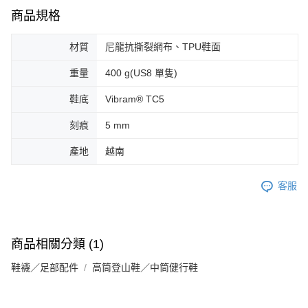
商品規格
材質
尼龍抗撕裂網布、TPU鞋面
重量
400 g(US8 單隻)
鞋底
Vibram® TC5
刻痕
5 mm
產地
越南
客服
商品相關分類 (1)
鞋襪／足部配件
高筒登山鞋／中筒健行鞋