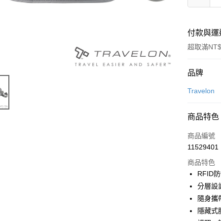
付款與運
超取滿NT$
付款方式
品牌
信用卡一
Travelon
信用卡分
商品特色
3 期 
商品編號
合作金
超商取貨
11529401
華南商
LINE Pay
上海商
商品特色
國泰世
RFID
Apple Pay
臺灣中
分層設
匯豐（
ATM付款
隨身攜
聯邦商
隱藏式
元大商