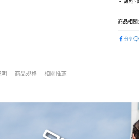
護照、
玉山商
運送方式
台新國
台灣樂
全家取貨
商品相關分
每筆NT$6
戶外背包
付款後全
分享
每筆NT$6
7-11取貨
每筆NT$6
說明
商品規格
相關推薦
付款後7-1
每筆NT$6
宅配
每筆NT$8
離島宅配
每筆NT$8
付款後門