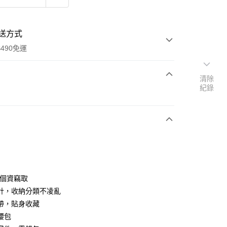
送方式
490免運
清除
紀錄
次付款
期付款
0 利率 每期
NT$226
21家銀行
庫商業銀行
第一商業銀行
付款
業銀行
彰化商業銀行
業儲蓄銀行
台北富邦商業銀行
華商業銀行
兆豐國際商業銀行
防個資竊取
小企業銀行
台中商業銀行
計，收納分類不凌亂
台灣）商業銀行
華泰商業銀行
帶，貼身收藏
業銀行
遠東國際商業銀行
腰包
業銀行
永豐商業銀行