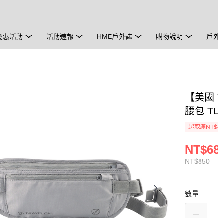
優惠活動
活動速報
HME戶外誌
購物說明
戶
【美國 T
腰包 TL
超取滿NT$
NT$6
NT$850
數量